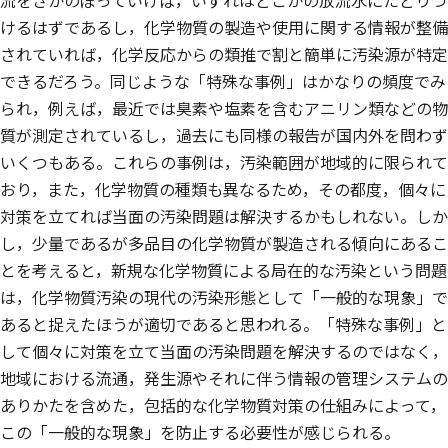
流をさかのぼっていけば，いずれはどこかの放流水にたどりつ
けるはずであるし，化学物質の製造や使用に関する情報が整備
されていれば，化学反応からの類推で割と簡単に汚染源が特定
できるだろう。同じような「特殊な事例」はかなりの頻度でみ
られ，例えば，最近では臭素や塩素を含むアニリン類などの物
質が測定されているし，過去にも同様の報告が国内外を問わず
いくつもある。これらの事例は，汚染範囲が地域的に限られて
おり，また，化学物質の種類も異なるため，その都度，個々に
対策を立てれば当面の汚染問題は解決するかもしれない。しか
し，少量であるが多品目の化学物質が製造される傾向にあるこ
とを考えると，新規な化学物質による局在的な汚染という問題
は，化学物質汚染の現代の汚染形態として「一般的な現象」で
あると捉えたほうが適切であると思われる。「特殊な事例」と
して個々に対策を立て当面の汚染問題を解決するのではなく，
地域における流通，発生源やそれに伴う情報の管理システムの
ありかたを含めた，包括的な化学物質対策の仕組みによって，
この「一般的な現象」を防止する必要性が感じられる。