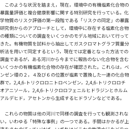
このような状況を踏まえ，現在，環境中の有機塩素化合物の
暴露量評価と複合健康影響に関する特別研究を行っている。化
学物質のリスク評価の第一段階である「リスクの同定」の暴露
研究側からのアプローチとして，環境中に存在する塩素化合物
の種類についての調査をいくつかのモデル地域において行って
きた。有機物質を試料から抽出してガスクロマトグラフ質量分
析法を用いて同定するという，現在では定番となった方法での
調査であるが，ある河川から今までに報告のない化合物を含む
いくつかの有機塩素化合物の存在が確認された。これらは，ベ
ンゼン環の２，４及び６の位置が塩素で置換した一連の化合物
群で，2,4,6-トリクロロニトロベンゼン，2,4,6-トリクロロチ
オアニソール，2,4,6-トリクロロフェニルヒドラジンとホルム
アルデヒド，アセトンから生成するヒドラゾンなどである。
これらの物質は他の河川で同様の調査を行っても観測されな
い，いわゆる「特殊な事例」の一つである。手間はかかるが上