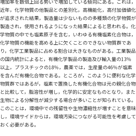
増加率を数倍上回る勢いで増加している傾向にある。これは，
近年，化学物質の他製品との差別化，高機能化，高付加価値化
が追求された結果，製造量は少ないものの多種類の化学物質が
製造され，使用されるようになった結果によると思われる。化
学物質の中でも塩素原子を含む，いわゆる有機塩素化合物は，
化学物質の機能を高める上に欠くことのできない物質群であ
り，化学工業製品に占める割合は大きなものがある。工業製品
の国内統計によると，有機化学製品の製造及び輸入量の13％
以上，プラスチックの18％，農薬では，生産量の46％が塩素
を含んだ有機化合物である。ところが，このように便利な化学
物質群ではあるが，塩素で置換した有機化合物は元の親化合物
と比較して，脂溶性が増し，化学的に安定なものとなり，また
生物による分解性が減少する場合が多いことが知られている。
このことは，環境中での残留性や生物濃縮性が増すことを意味
し，環境サイドからは，環境汚染につながる可能性を考慮して
おく必要がある。