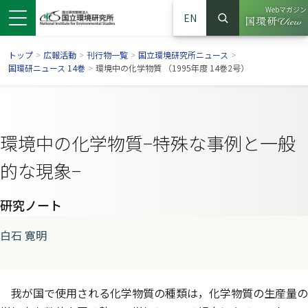
Webマガジン
EN
検索
（別ウイン
サイト内検索
トップ
>
広報活動
>
刊行物一覧
>
国立環境研究所ニュース
>
国環研ニュース 14巻
>
環境中の化学物質 （1995年度 14巻2号）
環境中の化学物質−特殊な事例と一般
的な現象−
研究ノート
白石 寛明
ンドウで開きます）
ウインドウで開きます）
別ウインドウで開きます）
我が国で使用される化学物質の種類は，化学物質の生産量の