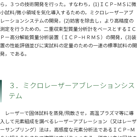
ら，３つの技術開発を行った。すなわち，(1)ＩＣＰ−ＭＳに微
小試料/微小領域を気化導入するための，ミクロレーザーアブ
レーションシステムの開発，(2)妨害を除去し，より高精度の
測定を行うための，二重収束型質量分析計をベースとするＩＣ
Ｐー高分解能質量分析装置（ＩＣＰ−ＨＲＭＳ）の開発，(3)装
置の性能評価並びに実試料の定量のための一連の標準試料の開
発，である。
３．ミクロレーザーアブレーションシス
テム
レーザーで固体試料を蒸発/飛散させ，高温プラズマ等に導
入して元素組成を調べるレーザーアブレーション（又はレーザ
ーサンプリング）法は，高感度な元素分析法であるＩＣＰ−Ｍ