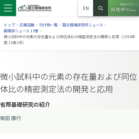
Webマガジン
EN
検索
（別ウイン
サイト内検索
トップ
>
広報活動
>
刊行物一覧
>
国立環境研究所ニュース
>
国環研ニュース 13巻
>
微小試料中の元素の存在量および同位体比の精密測定法の開発と応用（1994年
度 13巻2号）
微小試料中の元素の存在量および同位
体比の精密測定法の開発と応用
省際基礎研究の紹介
ンドウで開きます）
ウインドウで開きます）
別ウインドウで開きます）
柴田 康行