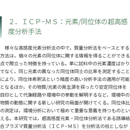
２．ＩＣＰ−ＭＳ：元素/同位体の超高感
度分析手法
様々な高感度元素分析法の中で，質量分析法をベースとする
方法は，個々の元素の同位体に関する情報を得ることができる
点で際立った特徴を持っている。単に試料中の元素濃度ばかり
でなく，同じ元素の異なった同位体同士の比率を測定すること
により，同位体希釈法という精度の高い分析手法の適用が可能
となるほか，その物質/元素の発生源を探ったり安定同位体を
目印として代謝経路や環境中の挙動を解明するなど，環境中の
物質の動態に関する新しい研究の局面が開けてくる。同位体比
の測定は，環境分析において極めて重要な意義を持つものとい
える。本研究では，超高感度元素・同位体分析法である誘導結
合プラズマ質量分析法（ＩＣＰ−ＭＳ）を分析法の柱としなが