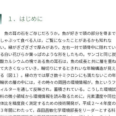
１．はじめに
魚の耳の石をご存じだろうか。魚が好きで頭の部分を骨まで
しゃぶって食べる人は，ご覧になったことがあるかも知れな
い。縁がぎざぎざで厚みがあり，左右一対で頭骨中に隠れてい
る白い花びらか葉っぱのような形をしたもの。サンゴと同じ炭
酸カルシウムの塊である魚の耳石は，魚の成長と共に層を重ね
て大きくなっていき，輪切りにするときれいな年輪構造が見え
る（図１）。縁の方では厚さ数十ミクロンにも満たないこの年
輪状の層の中には，その時々の周囲の環境情報が，魚というフ
ィルターを通して反映され，蓄積されている。こうした環境試
料の微小領域から環境情報を読み取るために，元素濃度や同位
体比を精度良く測定するための技術開発が，平成２〜４年度の
３年間にわたって，森田昌敏化学環境部長をリーダーとする科