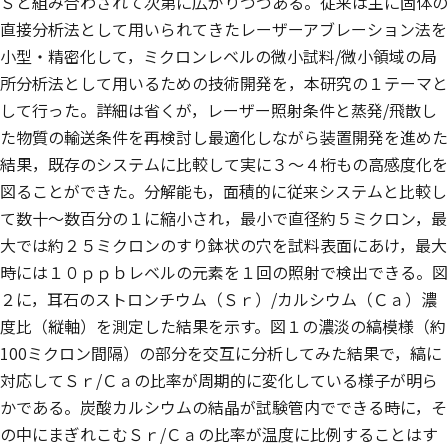
Ｓと組み合わされて次第に広がりつつある。従来は主に固体の
直接分析法として用いられてきたレーザーアブレーション法を
小型・精密化して，ミクロンレベルの微小試料/微小領域の局
所分析法として用いるための技術開発を，本研究の１テーマと
して行った。詳細は省くが，レーザー照射条件と蒸発/飛散し
た物質の輸送条件を再検討し最適化しながら装置開発を進めた
結果，既存のシステムに比較して実に３〜４桁もの高感度化を
図ることができた。分解能も，面積的に従来システムと比較し
て数十〜数百分の１に縮小され，最小で直径約５ミクロン，最
大では約２５ミクロンのすり鉢状の穴を試料表面にあけ，最大
時には１０ｐｐｂレベルの元素を１回の照射で検出できる。図
２に，耳石のストロンチウム（Ｓｒ）/カルシウム（Ｃａ）濃
度比（縦軸）を測定した結果を示す。図１の濃淡の縞模様（約
100ミクロン間隔）の部分を交互に分析してみた結果で，縞に
対応してＳｒ/Ｃａの比率が周期的に変化している様子が明ら
かである。炭酸カルシウムの結晶が試験管内でできる時に，そ
の中にまぎれこむＳｒ/Ｃａの比率が温度に比例することはす