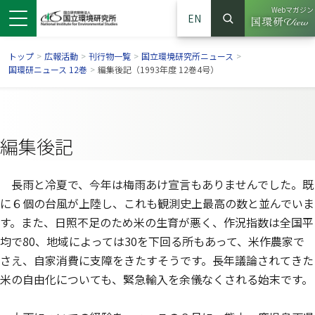
Webマガジン
EN
検索
（別ウイン
サイト内検索
トップ
>
広報活動
>
刊行物一覧
>
国立環境研究所ニュース
>
国環研ニュース 12巻
>
編集後記（1993年度 12巻4号）
編集後記
長雨と冷夏で、今年は梅雨あけ宣言もありませんでした。既
に６個の台風が上陸し、これも観測史上最高の数と並んでいま
す。また、日照不足のため米の生育が悪く、作況指数は全国平
均で80、地域によっては30を下回る所もあって、米作農家で
ンドウで開きます）
ウインドウで開きます）
別ウインドウで開きます）
さえ、自家消費に支障をきたすそうです。長年議論されてきた
米の自由化についても、緊急輸入を余儀なくされる始末です。