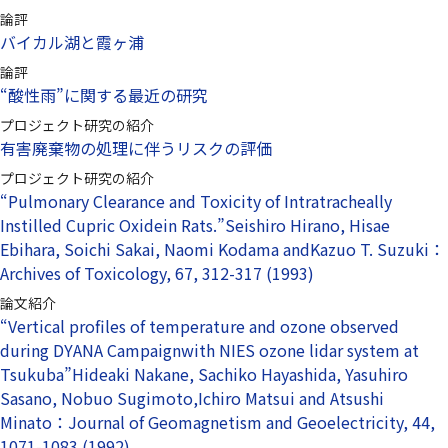
論評
バイカル湖と霞ヶ浦
論評
“酸性雨”に関する最近の研究
プロジェクト研究の紹介
有害廃棄物の処理に伴うリスクの評価
プロジェクト研究の紹介
“Pulmonary Clearance and Toxicity of Intratracheally
Instilled Cupric Oxidein Rats.”Seishiro Hirano, Hisae
Ebihara, Soichi Sakai, Naomi Kodama andKazuo T. Suzuki：
Archives of Toxicology, 67, 312-317 (1993)
論文紹介
“Vertical profiles of temperature and ozone observed
during DYANA Campaignwith NIES ozone lidar system at
Tsukuba”Hideaki Nakane, Sachiko Hayashida, Yasuhiro
Sasano, Nobuo Sugimoto,Ichiro Matsui and Atsushi
Minato：Journal of Geomagnetism and Geoelectricity, 44,
1071-1083 (1992)