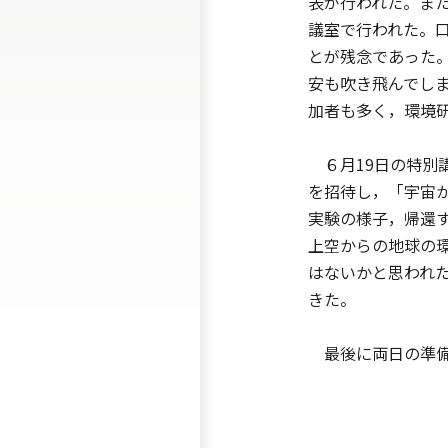
表が行われた。ま
議室で行われた。
とが残念であった
安も吹き飛んでし
加者も多く，環境
６月19日の特別
を招待し，「宇宙
実験の様子，帰還す
上空からの地球の
はないかと思われ
きた。
最後に両日の準備