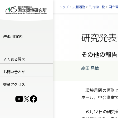
トップ
>
広報活動
>
刊行物一覧
>
国立
研究発表
採用案内
その他の報告
よくある質問
森田 昌敏
お問い合わせ
交通アクセス
環境月間の恒例と
ホール，中会議室
（別ウインドウで開きます）
（別ウインドウで開きます）
（別ウインドウで開きます）
６月18日の研究