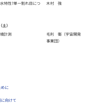
水特性?単一割れ目につ
木村 強
（土）
境計測
毛利 衛（宇宙開発
事業団）
ために
展に向けて