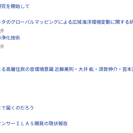
研究を開始して
ータのグローバルマッピングによる広域海洋環境変動に関する
介
の浄化技術
介
高層住民の音環境意識 近藤美則・大井 紘・須賀伸介・宮本定明；土木
まで届くのだろう
センサーＩＬＡＳ開発の現状報告