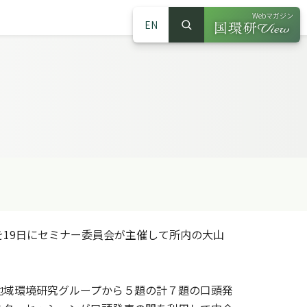
Webマガジン
EN
検索
（別ウインドウで
サイト内検索
19日にセミナー委員会が主催して所内の大山
地域環境研究グループから５題の計７題の口頭発