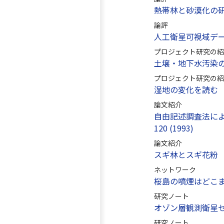
熱帯林と砂漠化の
論評
人工衛星可視域デ
プロジェクト研究の紹
土壌・地下水汚染
プロジェクト研究の紹
湿地の変化を読む
論文紹介
自由記述調査法による
120 (1993)
論文紹介
スギ林とスギ花粉
ネットワーク
桜島の噴煙はどこ
研究ノート
オゾン層観測衛星
研究ノート