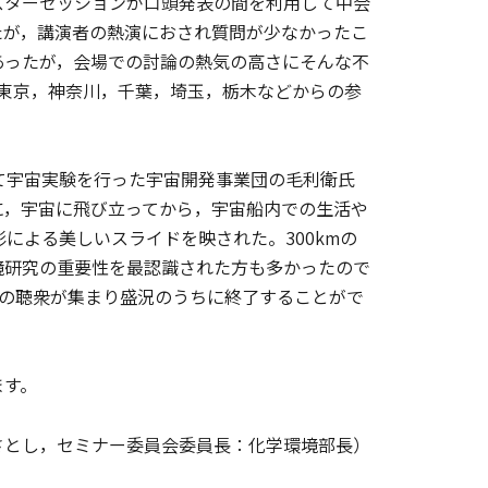
スターセッションが口頭発表の間を利用して中会
たが，講演者の熱演におされ質問が少なかったこ
あったが，会場での討論の熱気の高さにそんな不
，東京，神奈川，千葉，埼玉，栃木などからの参
て宇宙実験を行った宇宙開発事業団の毛利衛氏
に，宇宙に飛び立ってから，宇宙船内での生活や
による美しいスライドを映された。300kmの
境研究の重要性を最認識された方も多かったので
上の聴衆が集まり盛況のうちに終了することがで
ます。
さとし，セミナー委員会委員長：化学環境部長）