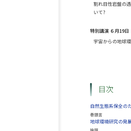
割れ目性岩盤の透
いて?
特別講演 ６月19日
宇宙からの地球環
目次
自然生態系保全の
巻頭言
地球環境研究の発
論評