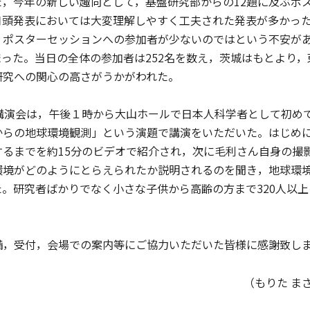
た，今年の新しい趣向として，基盤研究部からの12題に及ぶポ
口頭発表においては大変理解しやすく工夫された発表が多かっ
。ポスターセッションへの参加者が少ないのではという不安が
まった。当日の全体の参加者は252名を数え，茨城はもとより
研究への関心の高さがうかがわれた。
講演会は，午後１時から大山ホールで日本人科学者として初め
からの地球環境観測」という演題で講演をいただいた。はじめ
るまでを約15分のビデオで紹介され，次に毛利さん自身の撮影
環境がどのようにとらえられたか説明されるのを聞き，地球環
た。研究者ばかりでなく小さな子供から高齢の方まで320人以
，受付，会場での案内等にご協力いただいた皆様に感謝致し
（もりた ま