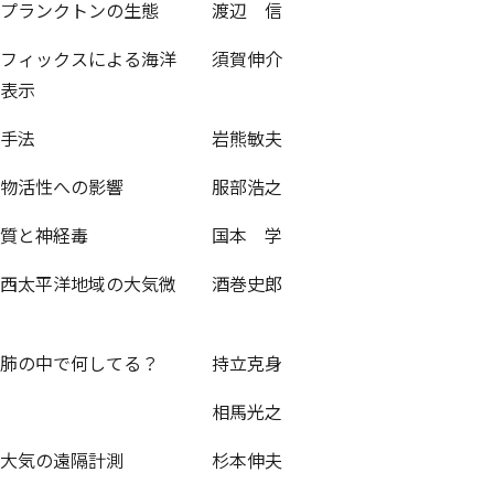
プランクトンの生態
渡辺 信
フィックスによる海洋
須賀伸介
表示
手法
岩熊敏夫
物活性への影響
服部浩之
質と神経毒
国本 学
西太平洋地域の大気微
酒巻史郎
肺の中で何してる？
持立克身
相馬光之
大気の遠隔計測
杉本伸夫