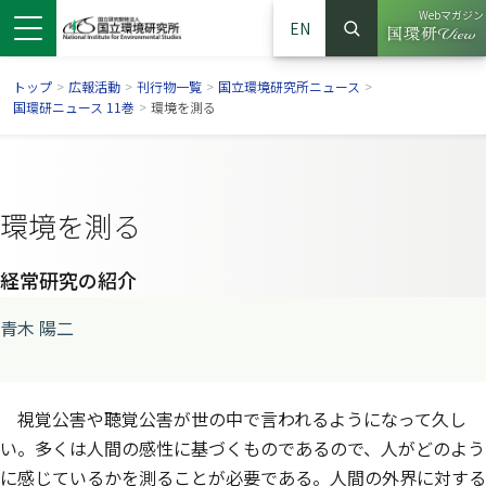
Webマガジン
EN
検索
（別ウイン
サイト内検索
トップ
>
広報活動
>
刊行物一覧
>
国立環境研究所ニュース
>
国環研ニュース 11巻
>
環境を測る
環境を測る
経常研究の紹介
青木 陽二
ンドウで開きます）
ウインドウで開きます）
別ウインドウで開きます）
視覚公害や聴覚公害が世の中で言われるようになって久し
い。多くは人間の感性に基づくものであるので、人がどのよう
に感じているかを測ることが必要である。人間の外界に対する