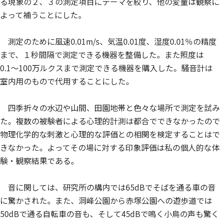
る現象の２、３の測定項目にテーマを絞り、他の変量は観察に
よって補うことにした。
測定のために風速0.01m/s、気温0.01度、湿度0.01％の精度
まで、１秒間隔で測定できる機器を整備した。また照度は
0.1〜100万ルクスまで測定できる機器を購入した。騒音計は
室内用のもので代用することにした。
四季折々の水辺や山間、田園地帯と色々な場所で測定を試み
た。複数の被験者による心理的計測は都合でできなかったので
物理化学的な刺激と心理的な評価との相関を検定することはで
きなかった。よってその場に対する印象評価は私の個人的な体
験・観察結果である。
音に関しては、研究所の構内では65dBでそばを通る車の音
に驚かされた。また、洞峰公園から赤塚公園への遊歩道では
50dBで通る自転車の音も、そして45dBで鳴く小鳥の声も驚く