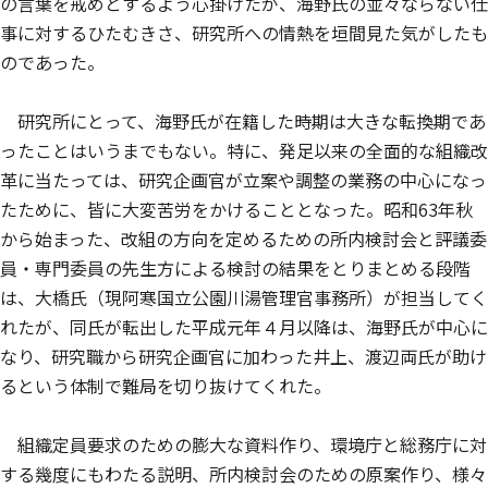
の言葉を戒めとするよう心掛けたが、海野氏の並々ならない仕
事に対するひたむきさ、研究所への情熱を垣間見た気がしたも
のであった。
研究所にとって、海野氏が在籍した時期は大きな転換期であ
ったことはいうまでもない。特に、発足以来の全面的な組織改
革に当たっては、研究企画官が立案や調整の業務の中心になっ
たために、皆に大変苦労をかけることとなった。昭和63年秋
から始まった、改組の方向を定めるための所内検討会と評議委
員・専門委員の先生方による検討の結果をとりまとめる段階
は、大橋氏（現阿寒国立公園川湯管理官事務所）が担当してく
れたが、同氏が転出した平成元年４月以降は、海野氏が中心に
なり、研究職から研究企画官に加わった井上、渡辺両氏が助け
るという体制で難局を切り抜けてくれた。
組織定員要求のための膨大な資料作り、環境庁と総務庁に対
する幾度にもわたる説明、所内検討会のための原案作り、様々