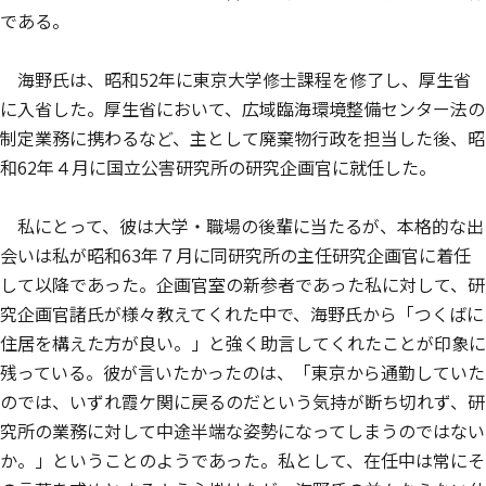
である。
海野氏は、昭和52年に東京大学修士課程を修了し、厚生省
に入省した。厚生省において、広域臨海環境整備センター法の
制定業務に携わるなど、主として廃棄物行政を担当した後、昭
和62年４月に国立公害研究所の研究企画官に就任した。
私にとって、彼は大学・職場の後輩に当たるが、本格的な出
会いは私が昭和63年７月に同研究所の主任研究企画官に着任
して以降であった。企画官室の新参者であった私に対して、研
究企画官諸氏が様々教えてくれた中で、海野氏から「つくばに
住居を構えた方が良い。」と強く助言してくれたことが印象に
残っている。彼が言いたかったのは、「東京から通勤していた
のでは、いずれ霞ケ関に戻るのだという気持が断ち切れず、研
究所の業務に対して中途半端な姿勢になってしまうのではない
か。」ということのようであった。私として、在任中は常にそ