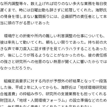
な所内調整等々、数え上げれば切りのない多大な業務を毎日夜
遅くまで、時には日曜出勤も辞さずに処理してくれた。海野氏
の骨身を惜しまない奮闘振りには、企画部門の責任者として本
当に頭の下がる思いであった
環境庁との折衝や所内の難しい利害調整の仕事についても、
彼は率先して動いてくれ、頼もしい限りであった。持ち前の大
きな声で単刀直入に話す様子を見てハラハラすることもあった
が、後にしこりが残るようなことがなかったのも、彼の責任感
の強さと研究所への他意のない熱意が聞く人に響いたからでは
なかっただろうか。
組織定員要求に対する内示が予想外の好結果となって一段落
した後、平成２年に入ってからも、海野氏は「地球環境研究総
合推進費」の枠組み作り、研究所の支援業務をも担ってくれる
財団法人「地球・人間環境フォーラム」の設立準備などのため
に、休む間もなく奔走してくれたことも忘れられない。