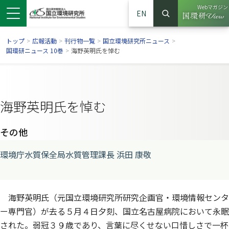
Webマガジン
EN
検索
（別ウイン
サイト内検索
トップ
>
広報活動
>
刊行物一覧
>
国立環境研究所ニュース
>
国環研ニュース 10巻
>
海野英明氏を悼む
海野英明氏を悼む
その他
環境庁水質保全局水質管理課長 浜田 康敬
ンドウで開きます）
ウインドウで開きます）
別ウインドウで開きます）
海野英明氏（元国立環境研究所研究企画官・環境情報センタ
ー専門官）が去る５月４日夕刻、国立名古屋病院において永眠
された。弱冠３９歳であり、言葉に尽くせない口惜しさで一杯