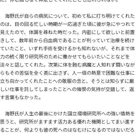
海野氏が自らの病気について、初めて私に打ち明けてくれた
のは、目の回る忙しい時期が一応過ぎた頃に彼が急にやつれて
見えたので、体調を尋ねた時だった。内密にして欲しいと前置
きして、数年前から白血病であることが判っていて治療を続け
ていたこと、いずれ手術を受けるかも知れないが、それまで体
力の続く限り研究所のために働かせてもらいたいことなどを
淡々と話してくれた。次第に体を蝕む病魔と人知れず闘いなが
らもその苦悩を全く表に出さず、人一倍の熱意で困難な仕事に
立ち向かってくれたことへの敬服の念と、そうとは知らずに厳
しい仕事を託してしまったことへの悔恨の気持が交錯して、返
す言葉もなかった。
海野氏が人生の最後にかけた国立環境研究所への強い情熱を
思うと、研究所がますます活力ある優れた機関としてまい進す
ることが、何よりも彼の死へのはなむけになるのではないだろ