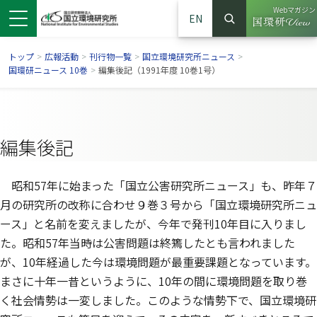
Webマガジン
EN
検索
（別ウイン
サイト内検索
トップ
>
広報活動
>
刊行物一覧
>
国立環境研究所ニュース
>
国環研ニュース 10巻
>
編集後記（1991年度 10巻1号）
編集後記
昭和57年に始まった「国立公害研究所ニュース」も、昨年７
月の研究所の改称に合わせ９巻３号から「国立環境研究所ニュ
ース」と名前を変えましたが、今年で発刊10年目に入りまし
た。昭和57年当時は公害問題は終篶したとも言われました
ンドウで開きます）
ウインドウで開きます）
別ウインドウで開きます）
が、10年経過した今は環境問題が最重要課題となっています。
まさに十年一昔というように、10年の間に環境問題を取り巻
く社会情勢は一変しました。このような情勢下で、国立環境研