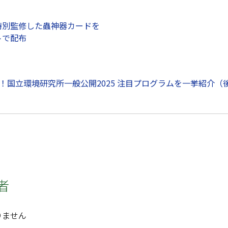
特別監修した蟲神器カードを
トで配布
開催！国立環境研究所一般公開2025 注目プログラムを一挙紹介（
ドウで開きます）
者
りません