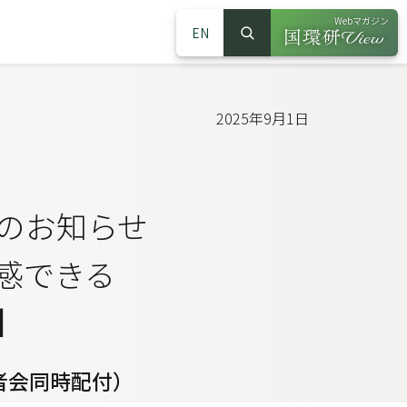
Webマガジン
EN
検索
（別ウインドウで
サイト内検索
2025年9月1日
催のお知らせ
感できる
】
者会同時配付）