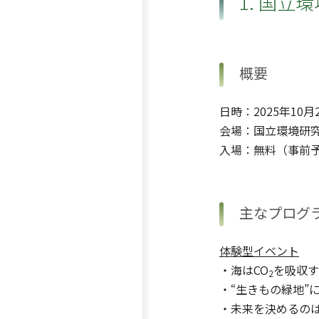
1. 国立
概要
日時：2025年10月
会場：国立環境研究
入場：無料（事前
主なプログ
体験型イベント
・海はCO
を吸収す
2
・“生きもの緑地”
・未来を決めるの