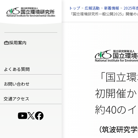
トップ
>
広報活動
>
新着情報
>
2025年
「国立環境研究所一般公開2025」開催の
採用案内
よくある質問
「国立環
お問い合わせ
初開催か
交通アクセス
約40の
（別ウインドウで開きます）
（別ウインドウで開きます）
（別ウインドウで開きます）
（筑波研究学