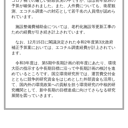
コロナ禍での厳しい財政状況の中ですが、ほぼ前年並みの
予算が確保されました。また、人件費についても、衛星観
測、エコチル調査への対応として若干名の人員増が認めら
れています。
施設整備費補助金については、老朽化施設等更新工事の
ための経費が引き続き計上されています。
なお、12月15日に閣議決定された令和2年度第3次政府
補正予算案においては、エコチル調査経費が計上されてい
ます。
令和3年度は、第5期中長期計画の初年度にあたり、環境
大臣の指示する中長期目標に沿って中長期計画の検討を進
めているところです。国立環境研究所では、運営費交付金
とともに競争的研究資金をはじめとした外部資金も活用し
て、国内外の環境政策への貢献を担う環境研究の中核的研
究機関として、新中長期の目標達成に向けてさらなる研究
展開を図っていきます。