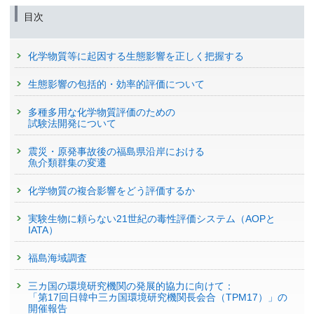
目次
化学物質等に起因する生態影響を正しく把握する
生態影響の包括的・効率的評価について
多種多用な化学物質評価のための
試験法開発について
震災・原発事故後の福島県沿岸における
魚介類群集の変遷
化学物質の複合影響をどう評価するか
実験生物に頼らない21世紀の毒性評価システム（AOPと
IATA）
福島海域調査
三カ国の環境研究機関の発展的協力に向けて：
「第17回日韓中三カ国環境研究機関長会合（TPM17）」の
開催報告