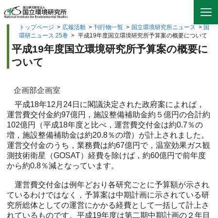
トップページ
>
広報活動
>
刊行物一覧
>
国立環境研究所ニュース
>
国
環研ニュース 25巻
>
平成19年度国立環境研究所予算案の概要について
平成19年度国立環境研究所予算案の概要に
ついて
企画部企画室
平成18年12月24日に閣議決定された政府案によれば，
運営費交付金約97億円，施設整備補助金約５億円の合計約
102億円（平成18年度と比べ，運営費交付金は約0.7％の
増，施設整備補助金は約20.8％の増）が計上されました。
運営交付金のうち，業務費は約67億円で，温室効果ガス観
測技術衛星（GOSAT）経費を除けば，約60億円で前年度
から約0.8％減となっています。
運営費交付金は例年どおり各研究ごとに予算額が示され
ているわけではなく，予算案は中期計画に示されている研
究所総体としての運営にかかる経費として一括して計上さ
れているものです。平成19年度は第二期中期計画の２年目