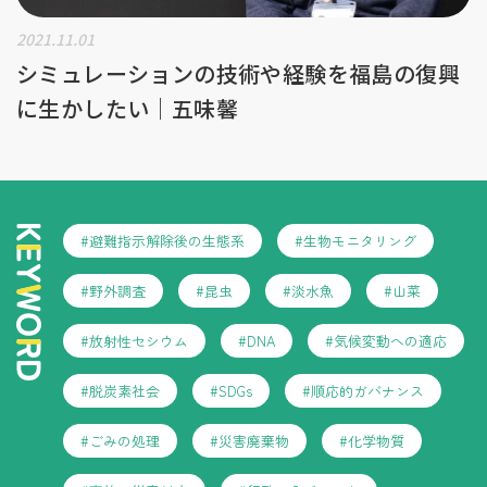
2021.11.01
シミュレーションの技術や経験を福島の復興
に生かしたい｜五味馨
#避難指示解除後の生態系
#生物モニタリング
#野外調査
#昆虫
#淡水魚
#山菜
#放射性セシウム
#DNA
#気候変動への適応
#脱炭素社会
#SDGs
#順応的ガバナンス
#ごみの処理
#災害廃棄物
#化学物質