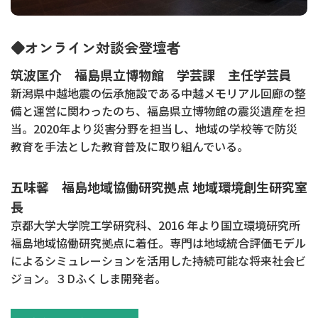
◆オンライン対談会登壇者
筑波匡介 福島県立博物館 学芸課 主任学芸員
新潟県中越地震の伝承施設である中越メモリアル回廊の整
備と運営に関わったのち、福島県立博物館の震災遺産を担
当。2020年より災害分野を担当し、地域の学校等で防災
教育を手法とした教育普及に取り組んでいる。
五味馨 福島地域協働研究拠点 地域環境創生研究室
長
京都⼤学⼤学院⼯学研究科、2016 年より国立環境研究所
福島地域協働研究拠点に着任。専⾨は地域統合評価モデル
によるシミュレーションを活⽤した持続可能な将来社会ビ
ジョン。３Dふくしま開発者。