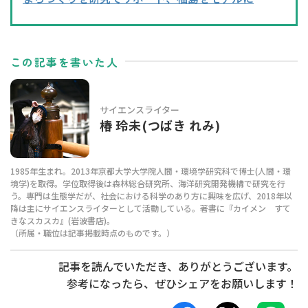
この記事を書いた人
サイエンスライター
椿 玲未(つばき れみ)
1985年生まれ。2013年京都大学大学院人間・環境学研究科で博士(人間・環
境学)を取得。学位取得後は森林総合研究所、海洋研究開発機構で研究を行
う。専門は生態学だが、社会における科学のあり方に興味を広げ、2018年以
降は主にサイエンスライターとして活動している。著書に『カイメン すて
きなスカスカ』(岩波書店)。
（所属・職位は記事掲載時点のものです。）
記事を読んでいただき、ありがとうございます。
参考になったら、ぜひ
シェア
をお願いします！