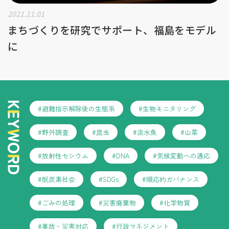
2021.11.01
まちづくりを研究でサポート、福島をモデル
に
#避難指示解除後の生態系
#生物モニタリング
#野外調査
#昆虫
#淡水魚
#山菜
#放射性セシウム
#DNA
#気候変動への適応
#脱炭素社会
#SDGs
#順応的ガバナンス
#ごみの処理
#災害廃棄物
#化学物質
#事故・災害対応
#行政マネジメント