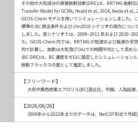
その他の大気成分の直接放射効果(DRE)は、RRTMG 放射伝達モデル
Transfer Model for GCMs; Heald et al., 2014; Ikeda
GEOS-Chem モデルを用いてシミュレーションしました
標準の BC 排出条件および chn2010 シナリオの両方について、
しました。各シナリオでは、2009–2011 年および 2020–20
た。GEOS-Chem 内では、RRTMG が短波および長波の全空放射(al
均で計算し、放射は大気頂(TOA)での時間平均として求めら
(BC DRE)は、BC 濃度をゼロに設定したシミュレーショ
放射フラックスの差として推定しました。
【フリーワード】
大気中黒色炭素エアロゾル(BC)混合比、中国、人為起
【2026/06/26】
2009年から2022年までのデータは、NetCDF形式で作成(Ver