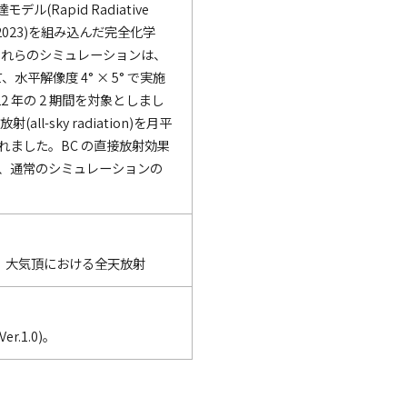
(Rapid Radiative
 et al., 2023)を組み込んだ完全化学
。これらのシミュレーションは、
水平解像度 4° × 5° で実施
22 年の 2 期間を対象としまし
l-sky radiation)を月平
れました。BC の直接放射効果
ンと、通常のシミュレーションの
源、大気頂における全天放射
.1.0)。