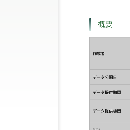
概要
作成者
データ公開日
データ提供期間
データ提供機関
DOI