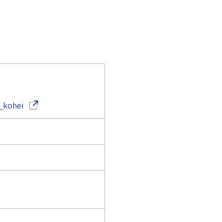
（別ウインドウで開きます）
_kohei