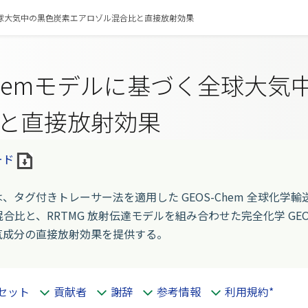
く全球大気中の黒色炭素エアロゾル混合比と直接放射効果
-Chemモデルに基づく全球大
と直接放射効果
ード
、タグ付きトレーサー法を適用した GEOS-Chem 全球化
混合比と、RRTMG 放射伝達モデルを組み合わせた完全化学 GEO
気成分の直接放射効果を提供する。
セット
貢献者
謝辞
参考情報
利用規約*