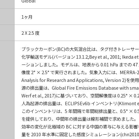
Global
1ヶ月
2 X 2.5 度
ブラックカーボン(BC)の大気混合比は、タグ付きトレーサー法を
化学輸送モデル(バージョン 13.1.2;Bey et al., 2001; Ikeda
ーションしました。モデルは、地表から 0.01 hPa までの 
像度 2° × 2.5° で実行されました。気象入力には、MERRA-2(Mod
Analysis for Research and Applications, Vers
源の排出量は、Global Fire Emissions Database with small f
Werf et al., 2017)に基づいており、空間解像度は 0.25° 
人為起源の排出量は、ECLIPSEv6b インベントリ(Klimont et
このインベントリは、5 年間隔で年間総排出量と、0.5° × 0
を提供しており、中間年の排出量は線形補間で求めました。
効率の変化が北極域の BC に対する中国の寄与に与える影
量を 2010 年水準に固定した感度シミュレーション(chn201