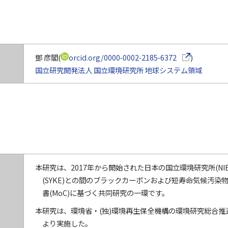
（別ウインドウ
鄧 彦閣(
orcid.org/0000-0002-2185-6372
)
国立研究開発法人 国立環境研究所
地球システム領域
本研究は、2017年から開始された日本の国立環境研究所(NI
(SYKE)との間のブラックカーボンおよび短寿命気候汚染物
書(MoC)に基づく共同研究の一環です。
本研究は、環境省・(独)環境再生保全機構の環境研究総合推進費(J
より実施した。