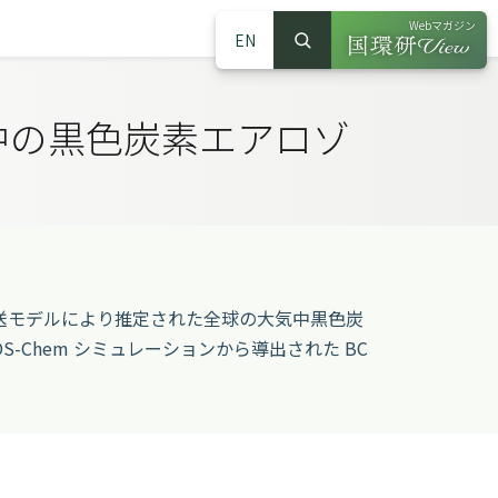
Webマガジン
EN
検索
（別ウインドウで
サイト内検索
気中の黒色炭素エアロゾ
学輸送モデルにより推定された全球の大気中黒色炭
S-Chem シミュレーションから導出された BC