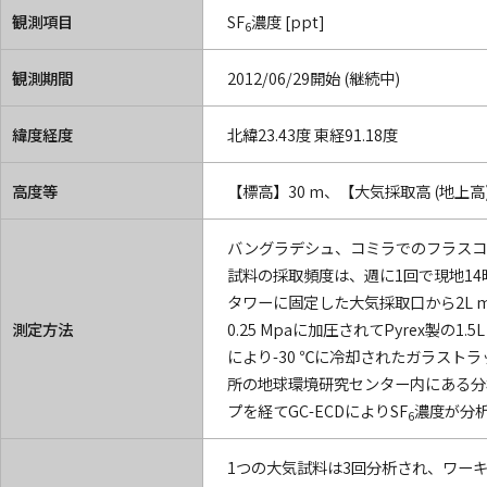
観測項目
SF
濃度 [ppt]
6
観測期間
2012/06/29開始 (継続中)
緯度経度
北緯23.43度 東経91.18度
高度等
【標高】30 m、【大気採取高 (地上高)
バングラデシュ、コミラでのフラスコ
試料の採取頻度は、週に1回で現地1
タワーに固定した大気採取口から2L m
測定方法
0.25 Mpaに加圧されてPyrex製
により-30 ℃に冷却されたガラスト
所の地球環境研究センター内にある分
プを経てGC-ECDによりSF
濃度が分
6
1つの大気試料は3回分析され、ワー