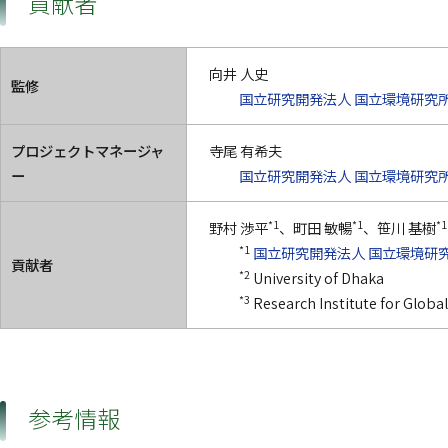
貢献者
向井 人史
監修
国立研究開発法人 国立環境研究
プロジェクトマネージャ
寺尾 有希夫
ー
国立研究開発法人 国立環境研究
*1
*1
*1
野村 渉平
、町田 敏暢
、笹川 基樹
*1
国立研究開発法人 国立環境研
貢献者
*2
University of Dhaka
*3
Research Institute for Glob
参考情報