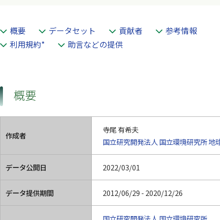
概要
データセット
貢献者
参考情報
利用規約*
助言などの提供
概要
寺尾 有希夫
作成者
国立研究開発法人 国立環境研究所
地
データ公開日
2022/03/01
データ提供期間
2012/06/29 - 2020/12/26
国立研究開発法人 国立環境研究所