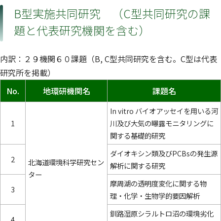
B型実施共同研究 （C型共同研究の課
題と代表研究機関を含む）
内訳：２９機関６０課題（B, C型共同研究を含む。C型は代表
研究所を掲載）
No.
地環研機関名
課題名
In vitro バイオアッセイを用いる河
1
川及び大気の曝露モニタリングに
関する基礎的研究
ダイオキシン類及びPCBsの発生源
2
北海道環境科学研究セン
解析に関する研究
ター
摩周湖の透明度変化に関する物
3
理・化学・生物学的要因解析
釧路湿原シラルトロ沼の環境劣化
4