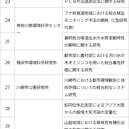
23
ＰＣＢの迅速測定法に関する研究
ブナ林衰退地域における総合植生
24
モニタリング手法の開発（C型研究
神奈川県環境科学センタ
代表）
ー
最終処分場浸出水の水質変動特性
25
の解明に関する研究
都市部と農村部における河川水の
26
横浜市環境科学研究所
オオミジンコを用いた総合毒性評
価に関する研究
川崎市における都市環境観測と技
27
川崎市公害研究所
術評価についての統合的なシステ
ム研究
鉛同位体比測定によるアジア大陸
28
からの越境大気汚染の定量化
山岳地域における揮発性有機化合
29