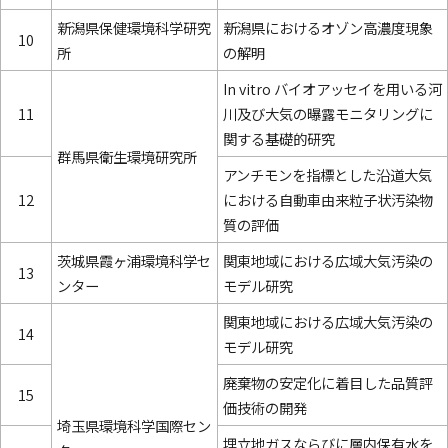
新潟県保健環境科学研究
新潟県におけるオゾン高濃度現象
10
所
の解明
In vitro バイオアッセイを用いる河
11
川及び大気の曝露モニタリングに
関する基礎的研究
群馬県衛生環境研究所
アンチモンを指標とした沿道大気
12
における自動車由来粒子状汚染物
質の評価
茨城県霞ヶ浦環境科学セ
関東地域における広域大気汚染の
13
ンター
モデル研究
関東地域における広域大気汚染の
14
モデル研究
廃棄物の安定化に着目した品質評
15
価技術の開発
埼玉県環境科学国際セン
埋立地ガスならびに層内保有水を