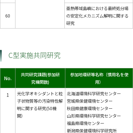
亜熱帯域島嶼における最終処分場
60
の安定化メカニズム解明に関する
研究
C型実施共同研究
共同研究課題(参加研
参加地環研等名称（慣用名を使
No.
究機関数)
用）
光化学オキシダントと粒
北海道環境科学研究センター
1
子状物質等の汚染特性解
宮城県保健環境センター
明に関する研究(50機
秋田県健康環境センター
関）
山形県環境科学研究センター
福島県環境センター
新潟県保健環境科学研究所