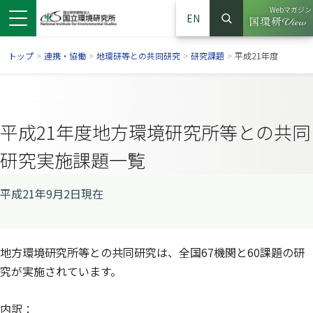
Webマガジン
EN
検索
（別ウイン
サイト内検索
トップ
>
連携・協働
>
地環研等との共同研究
>
研究課題
>
平成21年度
平成21年度地方環境研究所等との共同
研究実施課題一覧
平成21年9月2日現在
ンドウで開きます）
ウインドウで開きます）
別ウインドウで開きます）
地方環境研究所等との共同研究は、全国67機関と60課題の研
究が実施されています。
内訳：