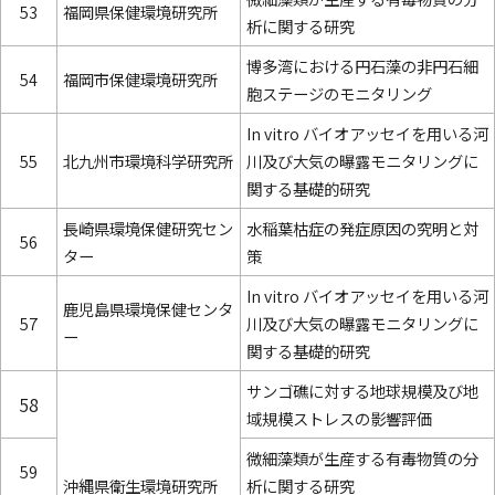
53
福岡県保健環境研究所
析に関する研究
博多湾における円石藻の非円石細
54
福岡市保健環境研究所
胞ステージのモニタリング
In vitro バイオアッセイを用いる河
55
北九州市環境科学研究所
川及び大気の曝露モニタリングに
関する基礎的研究
長崎県環境保健研究セン
水稲葉枯症の発症原因の究明と対
56
ター
策
In vitro バイオアッセイを用いる河
鹿児島県環境保健センタ
57
川及び大気の曝露モニタリングに
ー
関する基礎的研究
サンゴ礁に対する地球規模及び地
58
域規模ストレスの影響評価
微細藻類が生産する有毒物質の分
59
沖縄県衛生環境研究所
析に関する研究