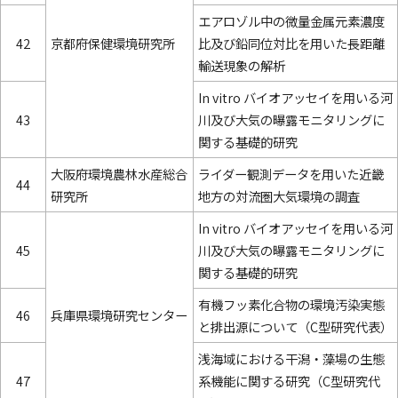
エアロゾル中の微量金属元素濃度
42
京都府保健環境研究所
比及び鉛同位対比を用いた長距離
輸送現象の解析
In vitro バイオアッセイを用いる河
43
川及び大気の曝露モニタリングに
関する基礎的研究
大阪府環境農林水産総合
ライダー観測データを用いた近畿
44
研究所
地方の対流圏大気環境の調査
In vitro バイオアッセイを用いる河
45
川及び大気の曝露モニタリングに
関する基礎的研究
有機フッ素化合物の環境汚染実態
46
兵庫県環境研究センター
と排出源について（C型研究代表）
浅海域における干潟・藻場の生態
47
系機能に関する研究（C型研究代