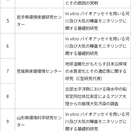
とその原因の究明
In vitro バイオアッセイを用いる河
岩手県環境保健研究セン
5
川及び大気の曝露モニタリングに
ター
関する基礎的研究
In vitro バイオアッセイを用いる河
6
川及び大気の曝露モニタリングに
関する基礎的研究
地球温暖化がもたらす日本沿岸域
7
宮城県保健環境センター
の水質変化とその適応策に関する
研究（C型研究代表）
北部太平洋側における降水中の鉛
8
安定同位体比測定によるアジア大
陸からの越境大気汚染の調査
In vitro バイオアッセイを用いる河
山形県環境科学研究セン
9
川及び大気の曝露モニタリングに
ター
関する基礎的研究