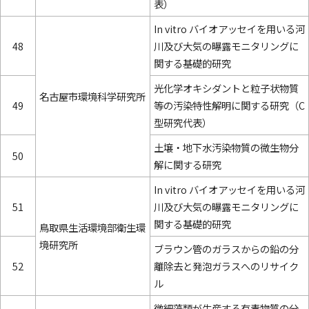
表）
In vitro バイオアッセイを用いる河
48
川及び大気の曝露モニタリングに
関する基礎的研究
光化学オキシダントと粒子状物質
名古屋市環境科学研究所
49
等の汚染特性解明に関する研究（C
型研究代表）
土壌・地下水汚染物質の微生物分
50
解に関する研究
In vitro バイオアッセイを用いる河
51
川及び大気の曝露モニタリングに
関する基礎的研究
鳥取県生活環境部衛生環
境研究所
ブラウン管のガラスからの鉛の分
52
離除去と発泡ガラスへのリサイク
ル
微細藻類が生産する有毒物質の分