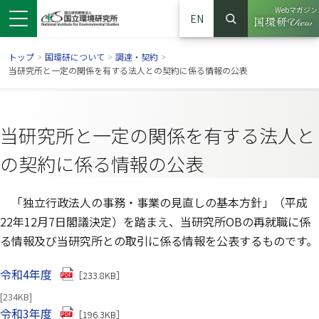
Webマガジン
EN
検索
（別ウイン
サイト内検索
トップ
>
国環研について
>
調達・契約
>
当研究所と一定の関係を有する法人との契約に係る情報の公表
当研究所と一定の関係を有する法人と
の契約に係る情報の公表
「独立行政法人の事務・事業の見直しの基本方針」（平成
22年12月7日閣議決定）を踏まえ、当研究所OBの再就職に係
る情報及び当研究所との取引に係る情報を公表するものです。
ンドウで開きます）
ウインドウで開きます）
別ウインドウで開きます）
（別ウインドウで開きます）
令和4年度
［233.8KB］
[234KB]
（別ウインドウで開きます）
令和3年度
［196.3KB］