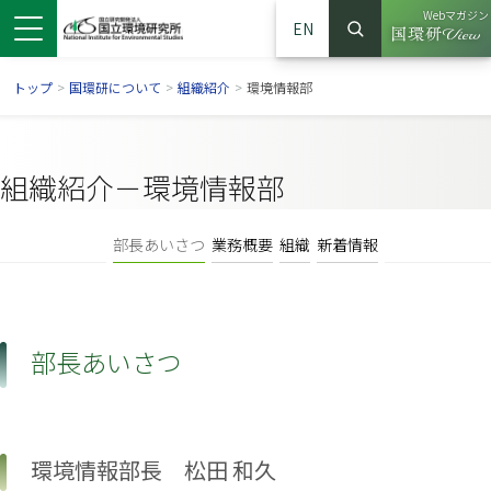
Webマガジン
EN
検索
（別ウイン
サイト内検索
トップ
>
国環研について
>
組織紹介
>
環境情報部
組織紹介－環境情報部
部長あいさつ
業務概要
組織
新着情報
部長あいさつ
ンドウで開きます）
ウインドウで開きます）
別ウインドウで開きます）
環境情報部長 松田 和久