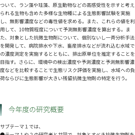
ついて、ラン藻や珪藻、原生動物などの高感受性を示すと考え
られる生物も含めた多様な生物種による生態影響試験を実施
し、無影響濃度などの毒性値を求める。また、これらの値を利
用して、10物質程度について予測無影響濃度を算出する。ま
た、対象とした抗微生物剤について、個別ないし一斉分析手法
を開発して、病院排水や下水、畜産排水などが流れ込む水域で
の濃度測定を実施するとともに、排出原単位を推定することを
目指す。さらに、環境中の検出濃度や予測濃度と予測無影響濃
度などを比較することで生態リスク評価を実施し、水域への負
荷ならびに生態影響が大きい残留抗微生物剤の特定を行う。
今年度の研究概要
サブテーマ１では、
●テーマ１や２の研究者と共同で、対象とすべき抗微生物剤を