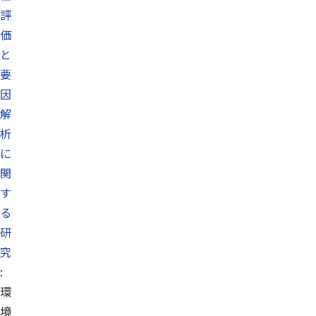
評
価
と
要
因
解
析
に
関
す
る
研
究
:
環
境