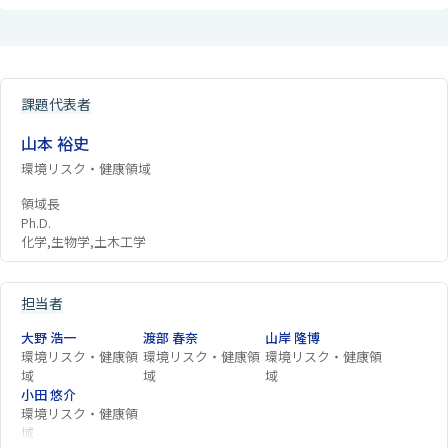
課題代表者
山本 裕史
環境リスク・健康領域
領域長
Ph.D.
化学,生物学,土木工学
担当者
大野 浩一
渡部 春奈
山岸 隆博
環境リスク・健康領
環境リスク・健康領
環境リスク・健康領
域
域
域
小田 悠介
環境リスク・健康領
域