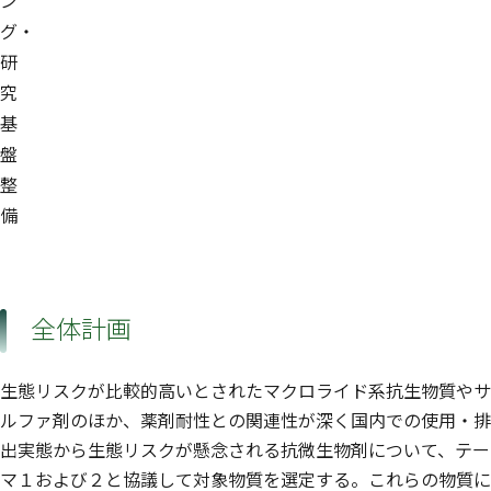
ン
グ・
研
究
基
盤
整
備
全体計画
生態リスクが比較的高いとされたマクロライド系抗生物質やサ
ルファ剤のほか、薬剤耐性との関連性が深く国内での使用・排
出実態から生態リスクが懸念される抗微生物剤について、テー
マ１および２と協議して対象物質を選定する。これらの物質に