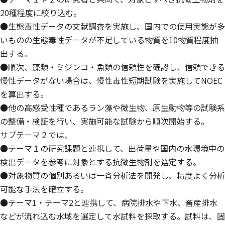
20種程度に絞り込む。
●生態毒性データの文献調査を実施し、国内での使用実態が多
いものの生態毒性データが不足している物質を10物質程度抽
出する。
●順次、藻類・ミジンコ・魚類の信頼性を確認し、信頼できる
慢性データがない場合は、慢性毒性短期試験を実施してNOEC
を算出する。
●他の高感受性種であるラン藻や微生物、原生動物等の試験系
の整備・検証を行い、実施可能な試験から順次開始する。
サブテーマ２では、
●テーマ１の研究課題と連携して、出荷量や国内の水環境中の
検出データを参考に対象とする抗微生物剤を選定する。
●対象物質の個別あるいは一斉分析法を開発し、精度よく分析
可能な手法を確立する。
●テーマ1・テーマ2と連携して、病院排水や下水、畜産排水
などが流れ込む水域を選定して水試料を採取する。試料は、固