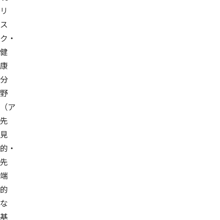
リ
ス
ク・
健
康
分
野
（ア
先
見
的・
先
端
的
な
基