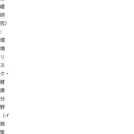
礎
研
究）
:
環
境
リ
ス
ク・
健
康
分
野
（イ
政
策