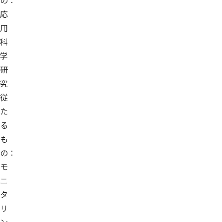
の：
応
用
科
学
研
究
従
た
る
も
の：
モ
ニ
タ
リ