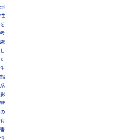
弱
性
を
考
慮
し
た
生
態
系
影
響
の
有
害
性