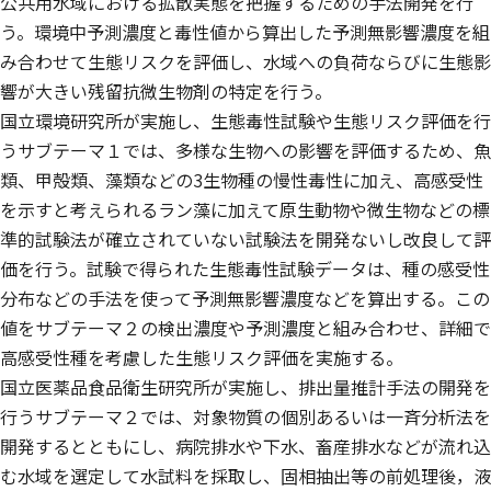
公共用水域における拡散実態を把握するための手法開発を行
う。環境中予測濃度と毒性値から算出した予測無影響濃度を組
み合わせて生態リスクを評価し、水域への負荷ならびに生態影
響が大きい残留抗微生物剤の特定を行う。
国立環境研究所が実施し、生態毒性試験や生態リスク評価を行
うサブテーマ１では、多様な生物への影響を評価するため、魚
類、甲殻類、藻類などの3生物種の慢性毒性に加え、高感受性
を示すと考えられるラン藻に加えて原生動物や微生物などの標
準的試験法が確立されていない試験法を開発ないし改良して評
価を行う。試験で得られた生態毒性試験データは、種の感受性
分布などの手法を使って予測無影響濃度などを算出する。この
値をサブテーマ２の検出濃度や予測濃度と組み合わせ、詳細で
高感受性種を考慮した生態リスク評価を実施する。
国立医薬品食品衛生研究所が実施し、排出量推計手法の開発を
行うサブテーマ２では、対象物質の個別あるいは一斉分析法を
開発するとともにし、病院排水や下水、畜産排水などが流れ込
む水域を選定して水試料を採取し、固相抽出等の前処理後，液