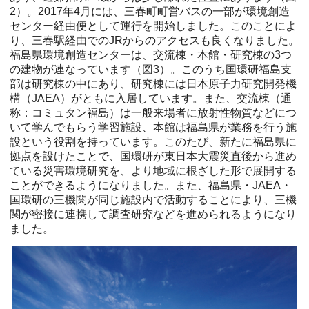
2）。2017年4月には、三春町町営バスの一部が環境創造
センター経由便として運行を開始しました。このことによ
り、三春駅経由でのJRからのアクセスも良くなりました。
福島県環境創造センターは、交流棟・本館・研究棟の3つ
の建物が連なっています（図3）。このうち国環研福島支
部は研究棟の中にあり、研究棟には日本原子力研究開発機
構（JAEA）がともに入居しています。また、交流棟（通
称：コミュタン福島）は一般来場者に放射性物質などにつ
いて学んでもらう学習施設、本館は福島県が業務を行う施
設という役割を持っています。このたび、新たに福島県に
拠点を設けたことで、国環研が東日本大震災直後から進め
ている災害環境研究を、より地域に根ざした形で展開する
ことができるようになりました。また、福島県・JAEA・
国環研の三機関が同じ施設内で活動することにより、三機
関が密接に連携して調査研究などを進められるようになり
ました。