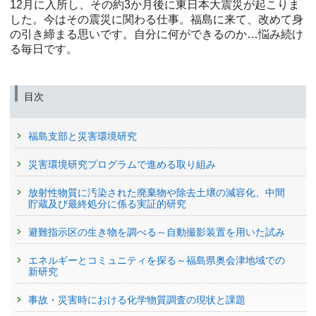
12月に入所し、その約3か月後に東日本大震災が起こりま
した。今はその震災に関わる仕事。福島に来て、改めて身
の引き締まる思いです。自分に何ができるのか…悩み続け
る毎日です。
目次
福島支部と災害環境研究
災害環境研究プログラムで進める取り組み
放射性物質に汚染された廃棄物や除去土壌の減容化、中間
貯蔵及び最終処分に係る実証的研究
避難指示区の生き物を調べる～自動撮影装置を用いた試み
エネルギーとコミュニティを探る～福島県奥会津地域での
新研究
事故・災害時における化学物質調査の現状と課題