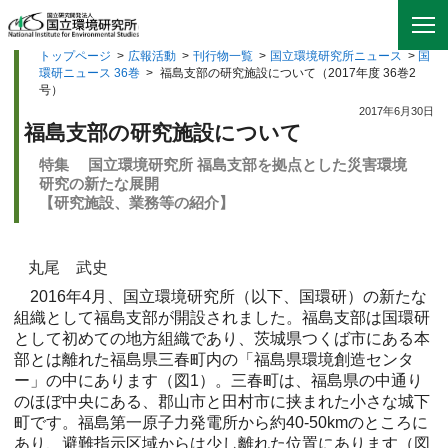
トップページ
>
広報活動
>
刊行物一覧
>
国立環境研究所ニュース
>
国
環研ニュース 36巻
>
福島支部の研究施設について（2017年度 36巻2
号）
2017年6月30日
福島支部の研究施設について
特集 国立環境研究所 福島支部を拠点とした災害環境
研究の新たな展開
【研究施設、業務等の紹介】
丸尾 武史
2016年4月、国立環境研究所（以下、国環研）の新たな
組織として福島支部が開設されました。福島支部は国環研
として初めての地方組織であり、茨城県つくば市にある本
部とは離れた福島県三春町内の「福島県環境創造センタ
ー」の中にあります（図1）。三春町は、福島県の中通り
のほぼ中央にある、郡山市と田村市に挟まれた小さな城下
町です。福島第一原子力発電所から約40-50kmのところに
あり、避難指示区域からは少し離れた位置にあります（図