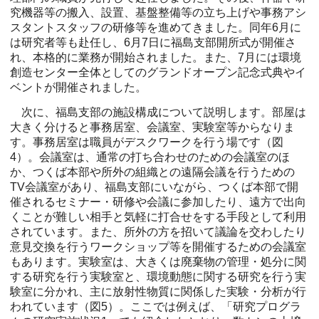
究機器等の搬入、設置、基盤整備等の立ち上げや事務アシ
スタントスタッフの研修等を進めてきました。同年6月に
は研究者等も赴任し、6月7日に福島支部開所式が開催さ
れ、本格的に業務が開始されました。また、7月には環境
創造センター全体としてのグランドオープン記念式典やイ
ベントが開催されました。
次に、福島支部の施設構成について説明します。部屋は
大きく分けると事務居室、会議室、実験室等からなりま
す。事務居室は職員がデスクワークを行う場です（図
4）。会議室は、通常の打ち合わせのための会議室のほ
か、つくば本部や所外の組織との遠隔会議を行うための
TV会議室があり、福島支部にいながら、つくば本部で開
催されるセミナー・研修や会議に参加したり、遠方で出向
くことが難しい相手と気軽に打合せをする手段として利用
されています。また、所外の方を招いて議論を交わしたり
意見交換を行うワークショップ等を開催するための会議室
もあります。実験室は、大きくは廃棄物の管理・処分に関
する研究を行う実験室と、環境動態に関する研究を行う実
験室に分かれ、主に放射性物質に関係した実験・分析が行
われています（図5）。ここでは例えば、「研究プログラ