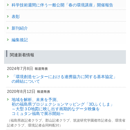
科学技術週間に伴う一般公開「春の環境講座」開催報告
表彰
新刊紹介
編集後記
関連新着情報
2024年7月8日
「環境創造センターにおける連携協力に関する基本協定」
の締結について
2020年8月12日
地域を解析、未来を予測、
初の福島県プロジェクションマッピング「3Dふくしま」
～大型３D地図に映し出す画期的なデータ映像を
コミュタン福島で展示開始～
（福島県政記者クラブ、郡山記者クラブ、筑波研究学園都市記者会、環境省
記者クラブ、環境記者会同時配付）