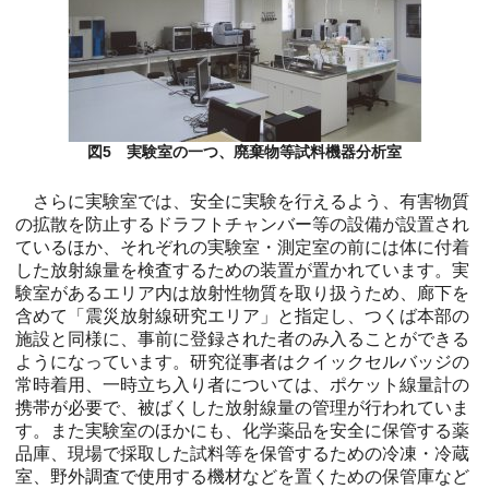
図5 実験室の一つ、廃棄物等試料機器分析室
さらに実験室では、安全に実験を行えるよう、有害物質
の拡散を防止するドラフトチャンバー等の設備が設置され
ているほか、それぞれの実験室・測定室の前には体に付着
した放射線量を検査するための装置が置かれています。実
験室があるエリア内は放射性物質を取り扱うため、廊下を
含めて「震災放射線研究エリア」と指定し、つくば本部の
施設と同様に、事前に登録された者のみ入ることができる
ようになっています。研究従事者はクイックセルバッジの
常時着用、一時立ち入り者については、ポケット線量計の
携帯が必要で、被ばくした放射線量の管理が行われていま
す。また実験室のほかにも、化学薬品を安全に保管する薬
品庫、現場で採取した試料等を保管するための冷凍・冷蔵
室、野外調査で使用する機材などを置くための保管庫など