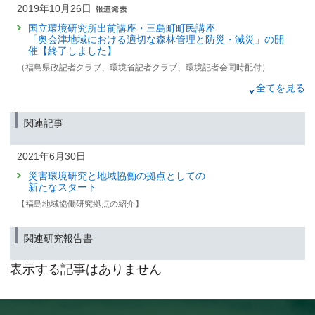
2019年10月26日
国立環境研究所出前講座・三島町町民講座
「奥会津地域における適切な森林管理と防災・減災」の開
催【終了しました】
（福島県政記者クラブ、環境省記者クラブ、環境記者会同時配付）
2018年11月18日
全てを見る
国立環境研究所福島支部 郡山市出前講座2018 ～持続可能
な地域環境づくりを目指して～
関連記事
の開催について(お知らせ)【終了しました】
（筑波研究学園都市記者会、福島県政記者クラブ同時配付）
2021年6月30日
2018年10月27日
災害環境研究と地域協働の拠点としての
市民参加型イベント「バードデータチャレンジ in いわき
新たなスタート
2018」－開催のお知らせ－【終了しました】
【福島地域協働研究拠点の紹介】
（筑波研究学園都市記者会、福島県政記者クラブ同時配付）
2017年8月31日
関連研究報告書
「Booklet Series of Environmental Emergency Research
Vol.4」を発行しました
表示する記事はありません
2017年7月14日
市民参加型イベント「バードデータチャレンジ in 白河