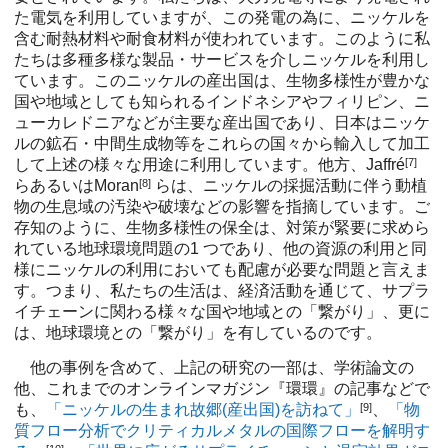
た電気を利用していますが、この発電の為に、ニッケルを
含む耐熱材料や耐食材料が使われています。このように私
たちは多種多様な製品・サービスを介しニッケルを利用し
ています。このニッケルの産出国は、生物多様性が豊かな
国や地域としても知られるインドネシアやフィリピン、ニ
ューカレドニアなどが主要な産出国であり、日本はニッケ
ルの鉱石・中間生成物等をこれらの国々から輸入して加工
して上述の様々な用途に利用しています。他方、Jaffré
[7]
らあるいはMoran
[8]
らは、ニッケルの採掘活動に伴う動植
物の生息域の汚染や破壊などの影響を指摘しています。ご
存知のように、生物多様性の保全は、対策が緊要に求めら
れている地球環境問題の1 つであり、他の資源の利用と同
様にニッケルの利用においても配慮が必要な問題と言えま
す。つまり、私たちの生活は、経済活動を通じて、サプラ
イチェーンに関わる様々な国や地域との「繋がり」、更に
は、地球環境との「繋がり」を有しているのです。
他の事例を含めて、上記の研究の一部は、学術論文の
他、これまでのオンラインマガジン『環環』の記事などで
も、
「ニッケルの生まれ故郷(産出国)を訪ねて」
[9]
、
「物
質フロー分析でクリティカルメタルの国際フローを解明す