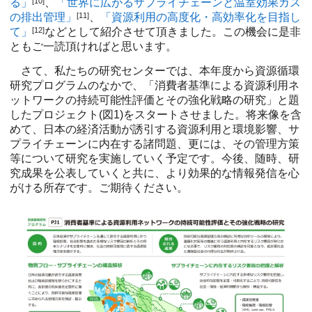
る」
[10]
、
「世界に広がるサプライチェーンと温室効果ガス
の排出管理」
[11]
、
「資源利用の高度化・高効率化を目指し
て」
[12]
などとして紹介させて頂きました。この機会に是非
ともご一読頂ければと思います。
さて、私たちの研究センターでは、本年度から資源循環
研究プログラムのなかで、「消費者基準による資源利用ネ
ットワークの持続可能性評価とその強化戦略の研究」と題
したプロジェクト(図1)をスタートさせました。将来像を含
めて、日本の経済活動が誘引する資源利用と環境影響、サ
プライチェーンに内在する諸問題、更には、その管理方策
等について研究を実施していく予定です。今後、随時、研
究成果を公表していくと共に、より効果的な情報発信を心
がける所存です。ご期待ください。