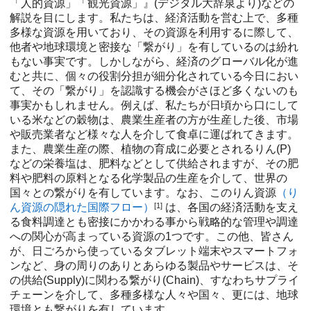
「人的資源」「観光資源」』(デジタル大辞泉より)などの
解説を目にします。私たちは、経済活動を営む上で、多種
多様な資源を用いており、その資源を利用するに際して、
他者や地球環境と密接な「繋がり
」を有しているのは紛れ
もない事実です。しかしながら、経済のグローバル化が進
むと共に、個々の役割分担が細分化されている今日におい
て、その「繋がり」を認識する機会がさほど多くないのも
事実かもしれません。例えば、私たちが日頃から口にして
いる米などの穀物は、農業生産者の方が生産した後、市場
や販売業者など様々な人を介して食卓に運ばれてきます。
また、農業生産の際、植物の育成に必要とされるりん(P)
などの栄養塩は、肥料などとして供給されますが、その肥
料や肥料の原料となる化学製品の生産を介して、世界の
国々との繋がりを有しています。なお、このりん資源
（り
ん資源の隠れた国際フロー）
[1]
は、各国の経済活動を支え
る食料調達とも密接にかかわる事から戦略的な管理や調達
への関心が高まっている資源の1つです。この他、皆さん
が、日ごろから使っているタブレット端末やスマートフォ
ンなど、身の周りのありとあらゆる製品やサービスは、そ
の供給(Supply)に関わる繋がり(Chain)、すなわちサプライ
チェーンを介して、多種多様な人々や国々、更には、地球
環境とも
繋がり
を有しています。