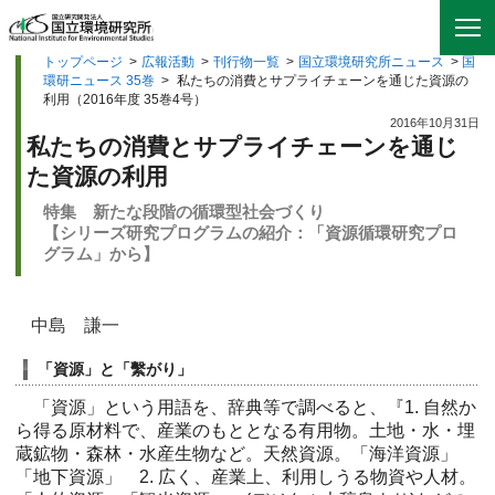
トップページ
>
広報活動
>
刊行物一覧
>
国立環境研究所ニュース
>
国
環研ニュース 35巻
>
私たちの消費とサプライチェーンを通じた資源の
利用（2016年度 35巻4号）
2016年10月31日
私たちの消費とサプライチェーンを通じ
た資源の利用
特集 新たな段階の循環型社会づくり
【シリーズ研究プログラムの紹介：「資源循環研究プロ
グラム」から】
中島 謙一
「資源」と「繫がり」
「資源」という用語を、辞典等で調べると、『1. 自然か
ら得る原材料で、産業のもととなる有用物。土地・水・埋
蔵鉱物・森林・水産生物など。天然資源。「海洋資源」
「地下資源」 2. 広く、産業上、利用しうる物資や人材。