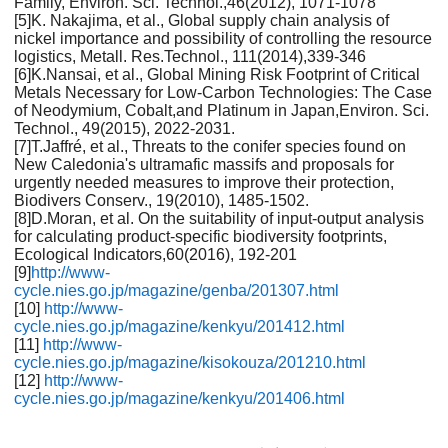
Family, Environ. Sci. Technol.,46(2012), 1071-1078
[5]K. Nakajima, et al., Global supply chain analysis of
nickel importance and possibility of controlling the resource
logistics, Metall. Res.Technol., 111(2014),339-346
[6]K.Nansai, et al., Global Mining Risk Footprint of Critical
Metals Necessary for Low-Carbon Technologies: The Case
of Neodymium, Cobalt,and Platinum in Japan,Environ. Sci.
Technol., 49(2015), 2022-2031.
[7]T.Jaffré, et al., Threats to the conifer species found on
New Caledonia's ultramafic massifs and proposals for
urgently needed measures to improve their protection,
Biodivers Conserv., 19(2010), 1485-1502.
[8]D.Moran, et al. On the suitability of input-output analysis
for calculating product-specific biodiversity footprints,
Ecological Indicators,60(2016), 192-201
[9]
http://www-
cycle.nies.go.jp/magazine/genba/201307.html
[10]
http://www-
cycle.nies.go.jp/magazine/kenkyu/201412.html
[11]
http://www-
cycle.nies.go.jp/magazine/kisokouza/201210.html
[12]
http://www-
cycle.nies.go.jp/magazine/kenkyu/201406.html