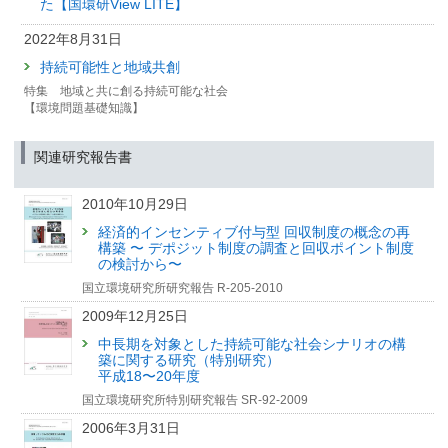
た【国環研View LITE】
（筑波研究学園都市記者会、環境省記者クラブ、環境記者会同時配付）
2023年12月11日
2022年8月31日
カーボンニュートラル社会での材料供給は世界的に不足の
持続可能性と地域共創
可能性 〜資源効率性の向上が急務〜
特集 地域と共に創る持続可能な社会
（筑波研究学園都市記者会、環境省記者クラブ、環境記者会同時配付）
【環境問題基礎知識】
関連研究報告書
2010年10月29日
経済的インセンティブ付与型 回収制度の概念の再
構築 〜 デポジット制度の調査と回収ポイント制度
の検討から〜
国立環境研究所研究報告 R-205-2010
2009年12月25日
中長期を対象とした持続可能な社会シナリオの構
築に関する研究（特別研究）
平成18〜20年度
国立環境研究所特別研究報告 SR-92-2009
2006年3月31日