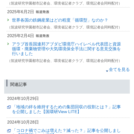
（筑波研究学園都市記者会、環境省記者クラブ、環境記者会同時配付）
2025年6月2日
世界各国の鉄鋼産業はどの程度「循環型」なのか？
（筑波研究学園都市記者会、環境省記者クラブ、環境記者会同時配付）
2025年2月4日
アラブ首長国連邦アブダビ環境庁ハイレベル代表団と資源
循環・廃棄物管理や大気環境保全手法に関する意見交換を
行いました
（筑波研究学園都市記者会、環境省記者クラブ、環境記者会同時配付）
2024年10月29日
全てを見る
「地域の絆を維持するための集団回収の役割とは？」記事
を公開しました【国環研View LITE】
関連記事
2024年10月28日
2024年10月29日
「コロナ禍でごみは増えた？減った？」記事を公開しまし
た【国環研View LITE】
「地域の絆を維持するための集団回収の役割とは？」記事
を公開しました【国環研View LITE】
2024年3月29日
2024年10月28日
韓国の国立環境研究院との共同研究覚書締結と
意見交換セミナー開催について（報告）
「コロナ禍でごみは増えた？減った？」記事を公開しまし