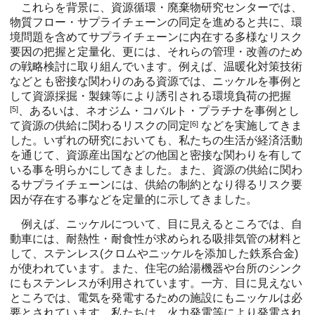
これらを背景に、資源循環・廃棄物研究センターでは、
物質フロー・サプライチェーンの同定を進めると共に、環
境問題を含めてサプライチェーンに内在する多様なリスク
要因の把握と定量化、更には、それらの管理・改善のため
の戦略検討に取り組んでいます。例えば、温暖化対策技術
などとも密接な関わりのある資源では、ニッケルを事例と
して資源採掘・製錬等により誘引される環境負荷の把握
[5]
、あるいは、ネオジム・コバルト・プラチナを事例とし
て資源の供給に関わるリスクの同定
[6]
などを実施してきま
した。いずれの研究においても、私たちの生活が経済活動
を通じて、資源産出国などの他国と密接な関わりを有して
いる事を明らかにしてきました。また、資源の供給に関わ
るサプライチェーンには、供給の制約となり得るリスク要
因が存在する事などを定量的に示してきました。
例えば、ニッケルについて、目に見えるところでは、自
動車には、耐熱性・耐食性が求められる吸排気管の材料と
して、ステンレス(クロムやニッケルを添加した鉄系合金)
が使われています。また、住宅の給湯機器や台所のシンク
にもステンレスが利用されています。一方、目に見えない
ところでは、電気を発電するための施設にもニッケルは必
要とされています。私たちは、火力発電等により発電され