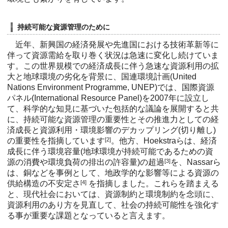
持続可能な資源管理のために
近年、新興国の経済発展や先進国における技術革新等に
伴って資源需給を取り巻く状況は急速に変化し続けていま
す。この世界規模での経済成長に伴う急速な資源利用の拡
大と地球環境の劣化を背景に、国連環境計画(United
Nations Environment Programme, UNEP)では、国際資源
パネル(International Resource Panel)を2007年に設立し
て、科学的な知見に基づいた包括的な議論を展開すると共
に、持続可能な資源管理の重要性とその推進力としての経
済成長と資源利用・環境影響のデカップリング(切り離し)
の重要性を指摘しています
[2]
。他方、Hoekstraらは、経済
成長に伴う環境容量(地球環境が持続可能であるための資
源の消費や環境負荷の排出の許容量)の超過
[3]
を、Nassarら
は、銅などを事例として、地政学的な影響等による資源の
供給構造の不安定さ
[4]
を指摘しました。これらを踏まえる
と、現代社会においては、資源制約と環境制約を念頭に、
資源利用のあり方を見直して、社会の持続可能性を強化す
る事が重要な課題となっていると言えます。