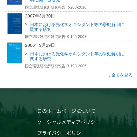
明に関する研究
国立環境研究所研究報告 R-203-2010
2007年3月30日
日本における光化学オキシダント等の挙動解明に
関する研究
国立環境研究所研究報告 R-195-2007
2006年9月29日
日本における光化学オキシダント等の挙動解明に
関する研究
国立環境研究所研究報告 R-193-2006
2004年3月31日
全てを見る
西日本及び日本海側を中心とした地域における光
化学オキシダント濃度等の経年変動に関する研究
−国立環境研究所と地方環境研究所とのＣ型共同研
究報告 平成13〜15年度
国立環境研究所研究報告 R-184-2004
このホームページについて
2000年3月31日
ソーシャルメディアポリシー
湖沼環境の変遷と保全に向けた展望
国立環境研究所研究報告 R-153-2000
プライバシーポリシー