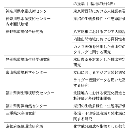
の提唱（II型地環研代表）
神奈川県水産技術センター
東京湾西部における未確認有害
神奈川県水産技術センター
湖沼の生物多様性・生態系評価
内水面試験場
長野県環境保全研究所
八方尾根におけるアジア大陸起
内陸山間地域における揮発性有
カメラ画像を利用した高山帯の
タリングに関する研究
静岡県環境衛生科学研究所
水田農薬を対象とした排出推定
研究
富山県環境科学センター
立山におけるアジア大陸起源物
ライダー観測データを用いた富
する研究
福井県衛生環境研究センター
北陸地方における安定化促進と
析評価と基礎技術開発
福井県海浜自然センター
湖沼の生物多様性・生態系評価
三重県水産研究所
藻場・干潟等浅海域と陸水域に
関する研究
京都府保健環境研究所
化学成分組成を指標とした都市