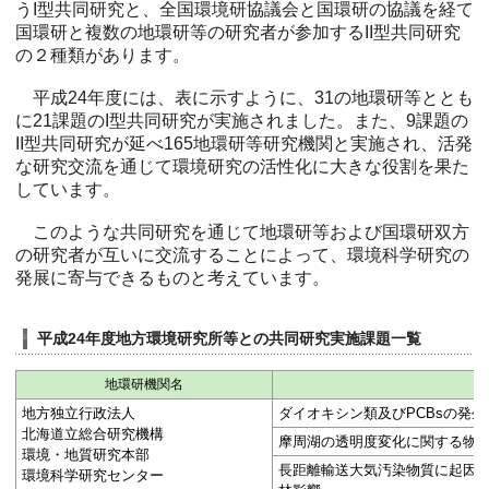
うI型共同研究と、全国環境研協議会と国環研の協議を経て
国環研と複数の地環研等の研究者が参加するII型共同研究
の２種類があります。
平成24年度には、表に示すように、31の地環研等ととも
に21課題のI型共同研究が実施されました。また、9課題の
II型共同研究が延べ165地環研等研究機関と実施され、活発
な研究交流を通じて環境研究の活性化に大きな役割を果た
しています。
このような共同研究を通じて地環研等および国環研双方
の研究者が互いに交流することによって、環境科学研究の
発展に寄与できるものと考えています。
平成24年度地方環境研究所等との共同研究実施課題一覧
地環研機関名
地方独立行政法人
ダイオキシン類及びPCBsの発
北海道立総合研究機構
摩周湖の透明度変化に関する物
環境・地質研究本部
長距離輸送大気汚染物質に起因
環境科学研究センター