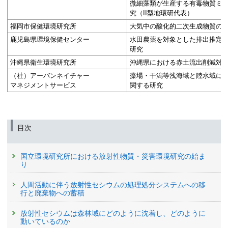
微細藻類が生産する有毒物質ミ
究（II型地環研代表）
福岡市保健環境研究所
大気中の酸化的二次生成物質の
鹿児島県環境保健センター
水田農薬を対象とした排出推定
研究
沖縄県衛生環境研究所
沖縄県における赤土流出削減対
（社）アーバンネイチャー
藻場・干潟等浅海域と陸水域に
マネジメントサービス
関する研究
目次
国立環境研究所における放射性物質・災害環境研究の始ま
り
人間活動に伴う放射性セシウムの処理処分システムへの移
行と廃棄物への蓄積
放射性セシウムは森林域にどのように沈着し、どのように
動いているのか