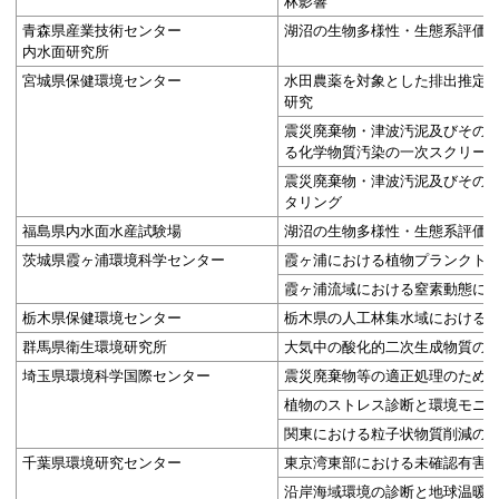
林影響
青森県産業技術センター
湖沼の生物多様性・生態系評価
内水面研究所
宮城県保健環境センター
水田農薬を対象とした排出推定
研究
震災廃棄物・津波汚泥及びその
る化学物質汚染の一次スクリー
震災廃棄物・津波汚泥及びその
タリング
福島県内水面水産試験場
湖沼の生物多様性・生態系評価
茨城県霞ヶ浦環境科学センター
霞ヶ浦における植物プランクト
霞ヶ浦流域における窒素動態に
栃木県保健環境センター
栃木県の人工林集水域における
群馬県衛生環境研究所
大気中の酸化的二次生成物質の
埼玉県環境科学国際センター
震災廃棄物等の適正処理のため
植物のストレス診断と環境モニタ
関東における粒子状物質削減の
千葉県環境研究センター
東京湾東部における未確認有害
沿岸海域環境の診断と地球温暖