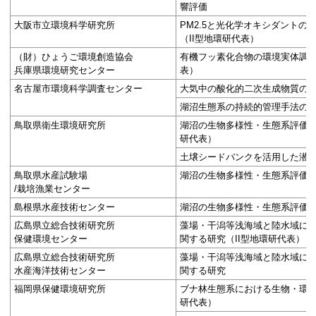
響評価
大阪市立環境科学研究所
PM2.5と光化学オキシダント
（II型地環研代表）
（財）ひょうご環境創造協会
有機フッ素化合物の環境実体調査
兵庫県環境研究センター
表）
名古屋市環境科学調査センター
大気中の酸化的二次生成物質の
湖沼生態系の持続的管理手法の開
鳥取県衛生環境研究所
湖沼の生物多様性・生態系評価の
研代表）
土壌シードバンクを活用した潜
鳥取県水産試験場
湖沼の生物多様性・生態系評価
/栽培漁業センター
島根県水産技術センター
湖沼の生物多様性・生態系評価
広島県立総合技術研究所
藻場・干潟等浅海域と陸水域に
保健環境センター
関する研究（II型地環研代表）
広島県立総合技術研究所
藻場・干潟等浅海域と陸水域に
水産海洋技術センター
関する研究
福岡県保健環境研究所
ブナ林生態系における生物・環境
研代表）