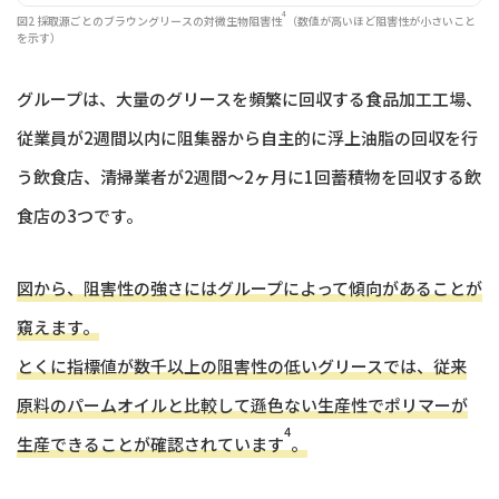
4
図2 採取源ごとのブラウングリースの対微生物阻害性
（数値が高いほど阻害性が小さいこと
を示す）
グループは、大量のグリースを頻繁に回収する食品加工工場、
従業員が2週間以内に阻集器から自主的に浮上油脂の回収を行
う飲食店、清掃業者が2週間〜2ヶ月に1回蓄積物を回収する飲
食店の3つです。
図から、阻害性の強さにはグループによって傾向があることが
窺えます。
とくに指標値が数千以上の阻害性の低いグリースでは、従来
原料のパームオイルと比較して遜色ない生産性でポリマーが
4
生産できることが確認されています
。