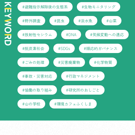
#避難指示解除後の生態系
#生物モニタリング
#野外調査
#昆虫
#淡水魚
#山菜
#放射性セシウム
#DNA
#気候変動への適応
#脱炭素社会
#SDGs
#順応的ガバナンス
#ごみの処理
#災害廃棄物
#化学物質
#事故・災害対応
#行政マネジメント
#協働の取り組み
#研究所のおしごと
#山の学校
#環境カフェふくしま