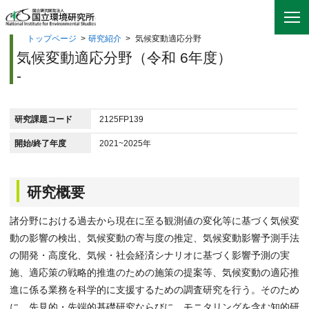
トップページ
>
研究紹介
>
気候変動適応分野
気候変動適応分野（令和 6年度）
-
研究課題コード
2125FP139
開始/終了年度
2021~2025年
研究概要
諸分野における過去から現在に至る観測値の変化等に基づく気候変
動の影響の検出、気候変動の寄与度の推定、気候変動影響予測手法
の開発・高度化、気候・社会経済シナリオに基づく影響予測の実
施、適応策の戦略的推進のための施策の提案等、気候変動の適応推
進に係る業務を科学的に支援するための調査研究を行う。そのため
に、先見的・先端的基礎研究ならびに、モニタリングを含む知的研