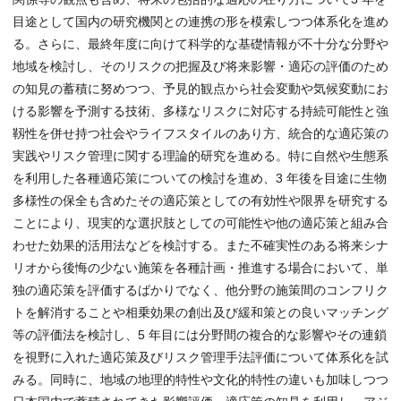
目途として国内の研究機関との連携の形を模索しつつ体系化を進め
る。さらに、最終年度に向けて科学的な基礎情報が不十分な分野や
地域を検討し、そのリスクの把握及び将来影響・適応の評価のため
の知見の蓄積に努めつつ、予見的観点から社会変動や気候変動にお
ける影響を予測する技術、多様なリスクに対応する持続可能性と強
靱性を併せ持つ社会やライフスタイルのあり方、統合的な適応策の
実践やリスク管理に関する理論的研究を進める。特に自然や生態系
を利用した各種適応策についての検討を進め、3 年後を目途に生物
多様性の保全も含めたその適応策としての有効性や限界を研究する
ことにより、現実的な選択肢としての可能性や他の適応策と組み合
わせた効果的活用法などを検討する。また不確実性のある将来シナ
リオから後悔の少ない施策を各種計画・推進する場合において、単
独の適応策を評価するばかりでなく、他分野の施策間のコンフリク
トを解消することや相乗効果の創出及び緩和策との良いマッチング
等の評価法を検討し、5 年目には分野間の複合的な影響やその連鎖
を視野に入れた適応策及びリスク管理手法評価について体系化を試
みる。同時に、地域の地理的特性や文化的特性の違いも加味しつつ