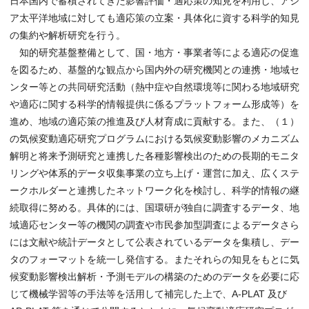
日本国内で蓄積されてきた影響評価・適応策の知見を利用し、アジ
ア太平洋地域に対しても適応策の立案・具体化に資する科学的知見
の集約や解析研究を行う。
知的研究基盤整備として、国・地方・事業者等による適応の促進
を図るため、基盤的な観点から国内外の研究機関との連携・地域セ
ンター等との共同研究活動（熱中症や自然環境等に関わる地域研究
や適応に関する科学的情報提供に係るプラットフォーム形成等）を
進め、地域の適応策の推進及び人材育成に貢献する。また、（１）
の気候変動適応研究プログラムにおける気候変動影響のメカニズム
解明と将来予測研究と連携した各種影響検出のための長期的モニタ
リングや体系的データ収集事業の立ち上げ・運営に加え、広くステ
ークホルダーと連携したネットワーク化を検討し、科学的情報の継
続取得に努める。具体的には、国環研が独自に調査するデータ、地
域適応センター等の機関の調査や市民参加型調査によるデータさら
には文献や統計データとして公表されているデータを集積し、デー
タのフォーマットを統一し発信する。またそれらの知見をもとに気
候変動影響検出解析・予測モデルの構築のためのデータを必要に応
じて機械学習等の手法等を活用して補完した上で、A-PLAT 及び