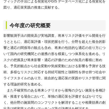
フィックの手法による視覚化やGIS データベース化による視覚化を
図り、適応策実践の推進に貢献する。
今年度の研究概要
影響観測手法の開発及び実地調査、将来リスク評価モデル開発を行
うとともに、適応策評価・現状把握を行う。分野を超えた複合的影
響と適応の関係等の観点も含め、将来の包括的な適応の在り方につ
いて国内の研究機関との連携の形を模索しつつ体系化を進める。リ
スクの把握及び将来影響・適応の評価のための知見の蓄積に努め
る。予見的観点から社会変動や気候変動における影響を予測する技
術、多様なリスクに対応する持続可能性と強靱性を併せ持つ社会や
ライフスタイルのあり方、統合的な適応策の実践やリスク管理に関
する理論的研究を進める。
また不確実性のある将来シナリオから後悔の少ない施策を各種計
画・推進する場合において、単独の適応策を評価するばかりでな
く、他分野の施策間のコンフリクトを解消することや相乗効果の創
出及び緩和策との良いマッチング等の評価法を検討する。