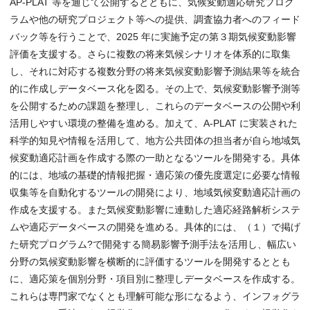
AP-PLAT 等を通じて公開するとともに、気候変動適応研究プログ
ラムや他の研究プロジェクト等への提供、調査協力者へのフィード
バック等を行うことで、2025 年に実施予定の第３期気候変動影響
評価を支援する。さらに複数の将来気候シナリオを体系的に取集
し、それに対応する複数分野の将来気候変動影響予測結果等を統合
的に作成しデータベース化を図る。その上で、気候変動影響予測等
を公開するための課題を整理し、これらのデータベースの公開や利
活用しやすい環境の整備を進める。加えて、A-PLAT に実装された
科学的知見や情報を活用して、地方公共団体の担当者が自ら地域気
候変動適応計画を作成する際の一助となるツールを開発する。具体
的には、地域の基礎的情報把握・適応策の優先度選定に必要な情報
収集等を自動化するツールの開発により、地域気候変動適応計画の
作成を支援する。また気候変動影響に連動した適応経路解析システ
ムや適応データベースの開発を進める。具体的には、（１）で掲げ
た研究プログラム?で開発する簡易影響予測手法を活用し、幅広い
分野の気候変動影響を横断的に評価するツールを開発するととも
に、適応策を個別分野・項目別に整理しデータベースを作成する。
これらは専門家でなくとも理解可能な形になるよう、インフォグラ