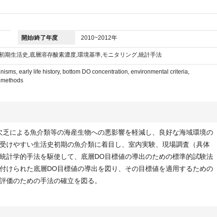
開始/終了年度
2010~2012年
,初期生活史,底層溶存酸素濃度,環境基準,モニタリング,統計手法
nisms, early life history, bottom DO concentration, environmental criteria,
al methods
欠乏による魚介類等の海産生物への悪影響を軽減し、良好な海域環境の
受けやすい生活史初期の魚介類に着目し、室内実験、現場調査（具体
統計学的手法を駆使して、底層DO目標値の導出のための標準的試験法
付けられた底層DO目標値の導出を図り、その目標値を適用するための
評価のための手法の確立を図る。