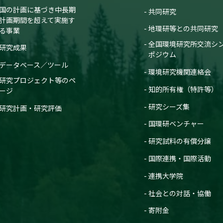
国の計画に基づき中長期
共同研究
計画期間を超えて実施す
地環研等との共同研究
る事業
全国環境研究所交流シ
研究成果
ポジウム
データベース／ツール
環境研究機関連絡会
研究プロジェクト等のペ
知的所有権（特許等）
ージ
研究シーズ集
研究計画・研究評価
国環研ベンチャー
研究試料の有償分譲
国際連携・国際活動
連携大学院
社会との対話・協働
寄附金