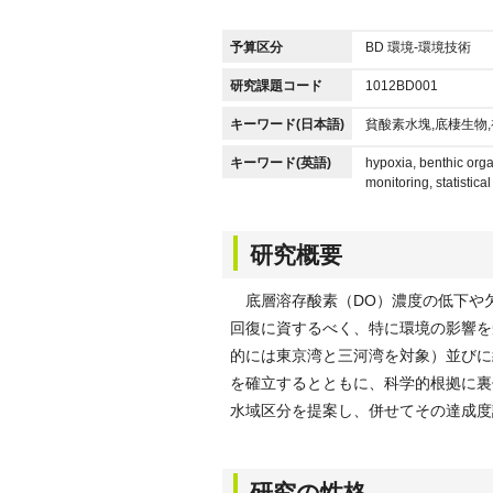
予算区分
BD 環境-環境技術
研究課題コード
1012BD001
キーワード(日本語)
貧酸素水塊,底棲生物
キーワード(英語)
hypoxia, benthic orga
monitoring, statistic
研究概要
底層溶存酸素（DO）濃度の低下や
回復に資するべく、特に環境の影響を
的には東京湾と三河湾を対象）並びに
を確立するとともに、科学的根拠に裏
水域区分を提案し、併せてその達成度
研究の性格