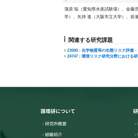
蒲原 聡（愛知県水産試験場）、金藤
学）、矢持 進（大阪市立大学）、岩
関連する研究課題
23000 : 化学物質等の生態リスク評
24747 : 環境リスク研究分野における
国環研について
研
研究所概要
組織紹介