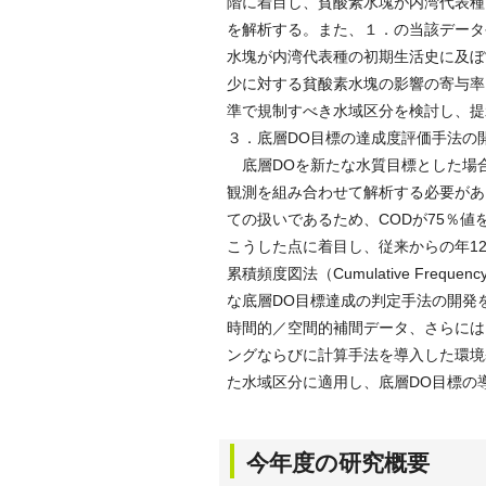
階に着目し、貧酸素水塊が内湾代表種
を解析する。また、１．の当該データ
水塊が内湾代表種の初期生活史に及ぼ
少に対する貧酸素水塊の影響の寄与率
準で規制すべき水域区分を検討し、提
３．底層DO目標の達成度評価手法の
底層DOを新たな水質目標とした場
観測を組み合わせて解析する必要があ
ての扱いであるため、CODが75％
こうした点に着目し、従来からの年1
累積頻度図法（Cumulative Frequ
な底層DO目標達成の判定手法の開発
時間的／空間的補間データ、さらには
ングならびに計算手法を導入した環境
た水域区分に適用し、底層DO目標の
今年度の研究概要