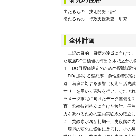
主たるもの：技術開発・評価
従たるもの：行政支援調査・研究
全体計画
上記の目的・目標の達成に向けて、
た底層DO目標値の導出と水域区分の
１．DO目標値設定のための標準試験
DOに関する斃死率（急性影響試験
遊、着底に対する影響（初期生活史試
サリ）を用いて実験を行い、それぞれ
ラメータ推定に向けたデータ整備を図
育・繁殖技術確立に向けた検討、仔魚
力を調べるための室内実験系の確立に
２．貧酸素水塊が初期生活史段階の内
環境の変化に鋭敏に反応し、その後