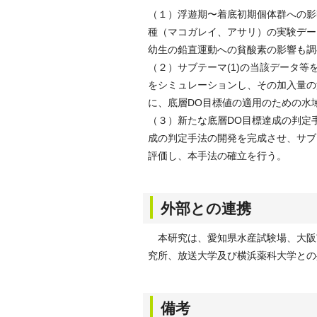
（１）浮遊期〜着底初期個体群への影
種（マコガレイ、アサリ）の実験デー
幼生の鉛直運動への貧酸素の影響も調
（２）サブテーマ(1)の当該データ
をシミュレーションし、その加入量の
に、底層DO目標値の適用のための水
（３）新たな底層DO目標達成の判定
成の判定手法の開発を完成させ、サブ
評価し、本手法の確立を行う。
外部との連携
本研究は、愛知県水産試験場、大阪
究所、放送大学及び横浜薬科大学との
備考