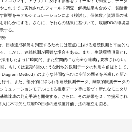
（マコガレイ、アサリ）に及ぼす影響をフィールドで調査し、データ
やこれまでに実施されたフィールド調査・解析結果も含めて、貧酸素
す影響をモデルシミュレーションにより検討し、個体数／資源量の減
を明らかにする。さらに、それらの結果に基づいて、底層DOの環境基
示する。
開発
合、目標達成状況を判定するためには定点における連続観測と平面的な
る。しかし、連続観測が困難な場合もある。また、生活環境項目とし
値を採用したように時間的、また空間的にも完全な達成は要求されない。
2回、もしくは夏期6回のような離散的観測データの利用を前提として、
ency Diagram Method）のような時間ならびに空間の両者を考慮した新た
を行う。また、部分的に得られる連続観測データ、離散的観測データの
シミュレーションモデルによる推定データ等に基づく新たなモニタリ
基準達成の判定手法も開発する。さらに、その結果を２．で提示され
導入に不可欠な底層DO目標の達成度評価手法の確立を図る。