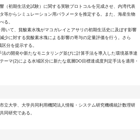
響（初期生活史試験）に関する実験プロトコルを完成させ、内湾代表
タ等からシミュレーション用パラメータを推定する。また、海産生物
べる。
等を用いて、貧酸素水塊がマコガレイとアサリの初期生活史に及ぼす影響
減少に対する貧酸素水塊による影響の寄与の定量評価を行う。さら
域区分を提示する。
手法の開発や新たなモニタリング並びに計算手法を導入した環境基準達
テーマ(2)による水域区分に新たな底層DO目標達成度判定手法を適用・
市立大学、大学共同利用機関法人情報・システム研究機構統計数理研
共同研究である。