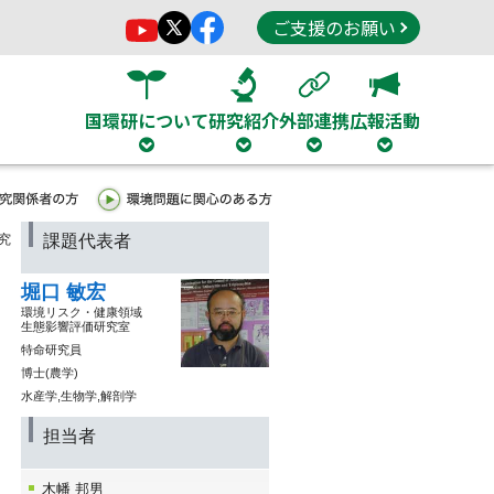
ご支援のお願い
国環研について
研究紹介
外部連携
広報活動
究
課題代表者
堀口 敏宏
環境リスク・健康領域
生態影響評価研究室
特命研究員
博士(農学)
水産学,生物学,解剖学
担当者
木幡 邦男