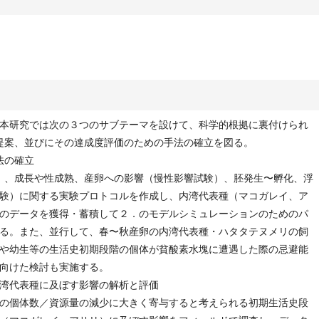
本研究では次の３つのサブテーマを設けて、科学的根拠に裏付けられ
提案、並びにその達成度評価のための手法の確立を図る。
法の確立
）、成長や性成熟、産卵への影響（慢性影響試験）、胚発生〜孵化、浮
験）に関する実験プロトコルを作成し、内湾代表種（マコガレイ、ア
のデータを獲得・蓄積して２．のモデルシミュレーションのためのパ
る。また、並行して、春〜秋産卵の内湾代表種・ハタタテヌメリの飼
や幼生等の生活史初期段階の個体が貧酸素水塊に遭遇した際の忌避能
向けた検討も実施する。
湾代表種に及ぼす影響の解析と評価
の個体数／資源量の減少に大きく寄与すると考えられる初期生活史段