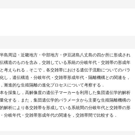
半島周辺・近畿地方・中部地方・伊豆諸島八丈島の四か所に形成され
伝構造のものを含み，交雑している系統の分岐年代・交雑帯の形成年
と考えられる．そこで，各交雑帯における遺伝子流動についてのパラ
化し，遺伝構造・分岐年代・交雑帯形成年代・隔離機構との関連を，
，漸進的な生殖隔離の進化プロセスについて考察する．
本を採集し，高解像度の遺伝子マーカーを利用した集団遺伝学的解析
量化する．また，集団遺伝学的パラメータから主要な生殖隔離機構の
的解析により各交雑帯を形成している系統間の分岐年代と交雑帯の形
・分岐年代・交雑帯形成年代の関連を，交雑帯間で比較する．