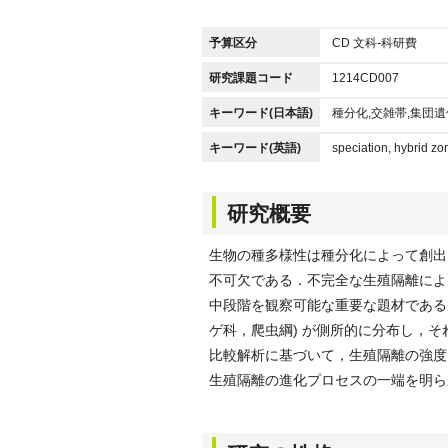
予算区分
CD 文科-科研費
研究課題コード
1214CD007
キーワード(日本語)
種分化,交雑帯,集団遺
キーワード(英語)
speciation, hybrid zo
研究概要
生物の種多様性は種分化によって創出
不可欠である．不完全な生殖隔離によ
中段階を観察可能な重要な題材である．日
ゲ科，爬虫綱) が側所的に分布し，
比較解析に基づいて，生殖隔離の強度
生殖隔離の進化プロセスの一端を明ら