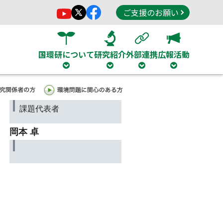
ご支援のお願い
国環研について
研究紹介
外部連携
広報活動
課題代表者
岡本 卓