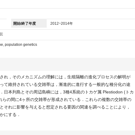
開始/終了年度
2012~2014年
伝
ne, population genetics
され，そのメカニズムの理解には，生殖隔離の進化プロセスの解明が
って維持されている交雑帯は，漸進的に進行する一般的な種分化の途
本列島とその周辺島嶼には，3種4系統のトカゲ属 Plestiodon (トカ
それらの間に4ヶ所の交雑帯が形成されている．これらの複数の交雑帯の
とそれに影響を与えると想定される要因の関連を調べることにより，
かにする．