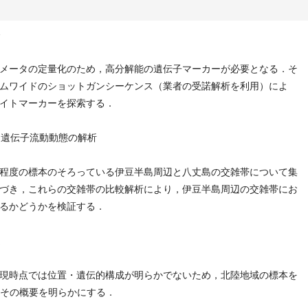
発
メータの定量化のため，高分解能の遺伝子マーカーが必要となる．そ
ムワイドのショットガンシーケンス（業者の受諾解析を利用）によ
イトマーカーを探索する．
る遺伝子流動動態の解析
程度の標本のそろっている伊豆半島周辺と八丈島の交雑帯について集
づき，これらの交雑帯の比較解析により，伊豆半島周辺の交雑帯にお
るかどうかを検証する．
定
現時点では位置・遺伝的構成が明らかでないため，北陸地域の標本を
，その概要を明らかにする．