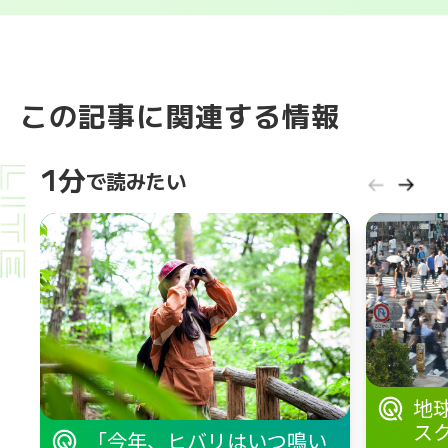
この記事に関連する情報
1分
で読みたい
地
ス
「今年、ヒバリはいつ鳴い