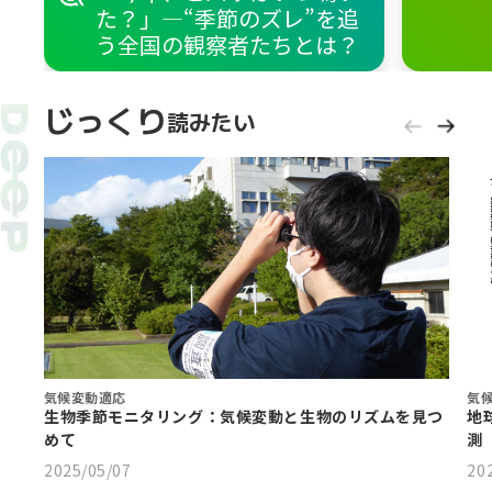
た？」—“季節のズレ”を追
う全国の観察者たちとは？
じっくり
読みたい
気候変動適応
気
生物季節モニタリング：気候変動と生物のリズムを見つ
地
めて
測
2025/05/07
20