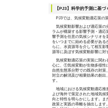
【PJ3】科学的予測に基
PJ3では、気候変動適応策の
気候変動影響および適応策の分
ラムが構築する影響予測・適応
響予測を任意の気候シナリオを
をいつまでに始める必要がある
らに、水資源等を介して相互影
源等に及ぼす気候変動影響に対
気候変動適応策の実装に関わる
心に、①気候変動が生物多様性
自然生態系分野での既存の対策
対立の解消及び相乗効果の創出
す。
地域における気候変動適応推進
よび海外で策定された地域気候
向と特性を明らかにします。ま
政策と実践の乖離を抽出します