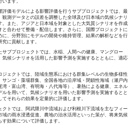
行います。
評価モデルによる影響評価を行うサブプロジェクトでは、最
、観測データとの誤差を調整した全球及び日本域の気候シナリ
す。また、アジアと日本域を対象とした大気質シナリオを作成
オと合わせて整備・配信します。さらに、国際プロジェクトに
めに、分野別にモデルの開発や維持管理、結果の解析などを行
研究に貢献します。
サブプロジェクトでは、水稲、人間への健康、マングロー
、気候シナリオを活用した影響予測を実施するとともに、適応
。
ジェクトでは、陸域生態系における群集レベルの生物多様性
、サンゴ・藻場群集、全国各地の沿岸域・閉鎖性海域（瀬戸内
尾湾・富山湾、有明海・八代海等）、暑熱による健康、エネル
デルを用いて、気候シナリオを用いた影響予測を実施するとと
してそれらの効果を定量的に評価します。
クトでは、阿武隈川中流域および利根川下流域を主なフィー
市域の雨水浸透促進、農地の治水活用といった策が、将来気候
らす効果について評価します。