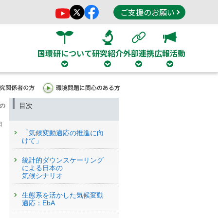
ご支援のお願い
国環研について
研究紹介
外部連携
広報活動
目次
の
日
「気候変動適応の推進に向
けて」
統計的ダウンスケーリング
による日本の
気候シナリオ
生態系を活かした気候変動
適応：EbA