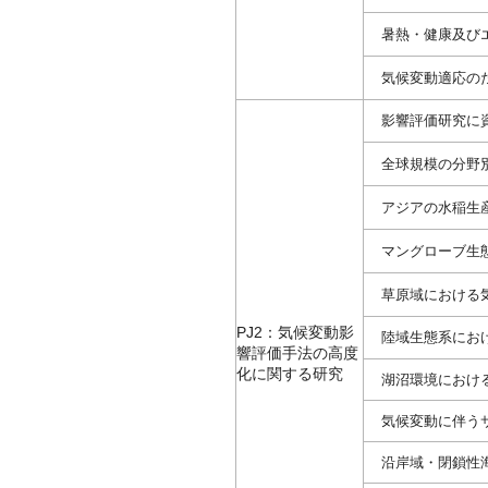
暑熱・健康及び
気候変動適応の
影響評価研究に
全球規模の分野
アジアの水稲生
マングローブ生
草原域における
PJ2：気候変動影
陸域生態系にお
響評価手法の高度
化に関する研究
湖沼環境におけ
気候変動に伴う
沿岸域・閉鎖性