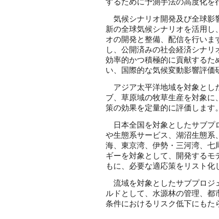
するために予測手法の高度化を
気候シナリオ開発及び全球影響
新の全球気候シナリオを活用し
オの開発と整備、配信を行いま
し、公開済みの社会経済シナリ
効率的かつ積極的に貢献するた
い、国際的な気候変動影響評価
アジア太平洋地域を対象とした
ブ、草原域の牧草生産を対象に
策の効果を定量的に評価します
日本全国を対象としたサブプロ
や生態系サービス、湖沼生態系
海、東京湾、伊勢・三河湾、七
ギーを対象として、開発するモ
もに、必要な適応策をリスト化
流域を対象としたサブプロジェ
ルドとして、水源林の管理、都
条件におけるリスク低下にもた