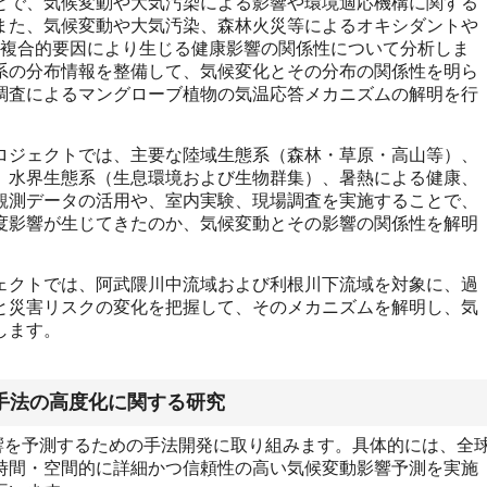
とで、気候変動や大気汚染による影響や環境適応機構に関する
また、気候変動や大気汚染、森林火災等によるオキシダントや
の複合的要因により生じる健康影響の関係性について分析しま
系の分布情報を整備して、気候変化とその分布の関係性を明ら
調査によるマングローブ植物の気温応答メカニズムの解明を行
ジェクトでは、主要な陸域生態系（森林・草原・高山等）、
、水界生態系（生息環境および生物群集）、暑熱による健康、
観測データの活用や、室内実験、現場調査を実施することで、
度影響が生じてきたのか、気候変動とその影響の関係性を解明
クトでは、阿武隈川中流域および利根川下流域を対象に、過
と災害リスクの変化を把握して、そのメカニズムを解明し、気
します。
価手法の高度化に関する研究
響を予測するための手法開発に取り組みます。具体的には、全
時間・空間的に詳細かつ信頼性の高い気候変動影響予測を実施