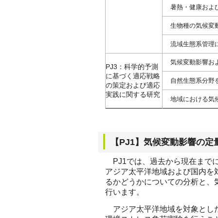
暑熱・健康およ
生物種の気候変
流域生態系管理
気候変動影響お
PJ3：科学的予測
に基づく適応戦略
自然生態系分野
の策定および適応
実践に関する研究
地域における気
【PJ1】気候変動影響の
PJ1では、過去から現在まで
アジア太平洋地域および国内を
るかどうかについての分析と、
行います。
アジア太平洋地域を対象とした