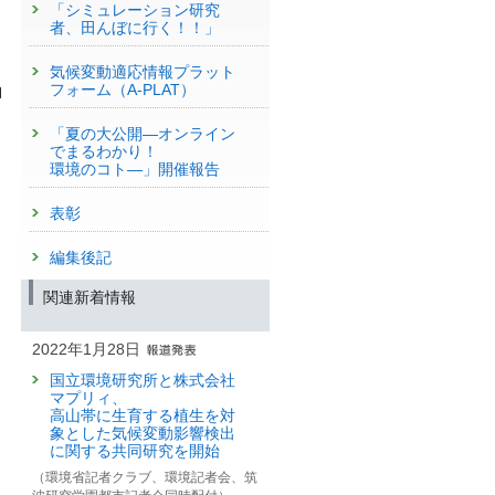
「シミュレーション研究
者、田んぼに行く！！」
気候変動適応情報プラット
フォーム（A-PLAT）
ロ
「夏の大公開—オンライン
でまるわかり！
環境のコト—」開催報告
表彰
編集後記
関連新着情報
2022年1月28日
国立環境研究所と株式会社
マプリィ、
高山帯に生育する植生を対
象とした気候変動影響検出
に関する共同研究を開始
（環境省記者クラブ、環境記者会、筑