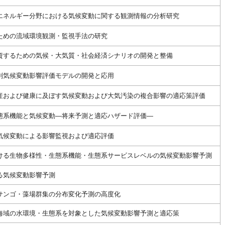
エネルギー分野における気候変動に関する観測情報の分析研究
ための流域環境観測・監視手法の研究
資するための気候・大気質・社会経済シナリオの開発と整備
別気候変動影響評価モデルの開発と応用
産および健康に及ぼす気候変動および大気汚染の複合影響の適応策評価
態系機能と気候変動—将来予測と適応ハザード評価—
気候変動による影響監視および適応評価
ける生物多様性・生態系機能・生態系サービスレベルの気候変動影響予測
る気候変動影響予測
サンゴ・藻場群集の分布変化予測の高度化
海域の水環境・生態系を対象とした気候変動影響予測と適応策