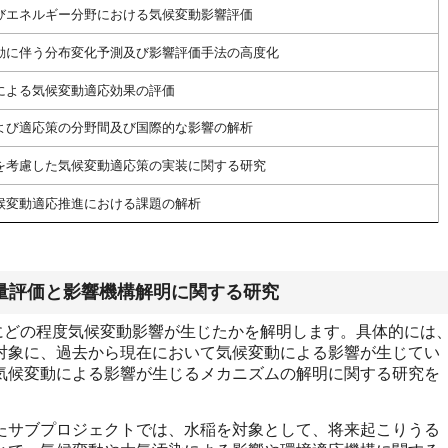
びエネルギー分野における気候変動影響評価
動に伴う分布変化予測及び影響評価手法の高度化
による気候変動適応効果の評価
よび適応策の分野間及び国際的な影響の解析
を考慮した気候変動適応策の実装に関する研究
候変動適応推進における課題の解析
定量評価と影響機構解明に関する研究
にどの程度気候変動影響が生じたかを解明します。具体的には
対象に、過去から現在において気候変動による影響が生じてい
気候変動による影響が生じるメカニズムの解明に関する研究を
サブプロジェクトでは、水稲を対象として、将来起こりうる