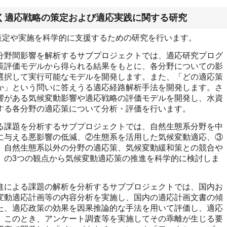
づく適応戦略の策定および適応実践に関する研究
策定や実施を科学的に支援するための研究を行います。
野間影響を解析するサブプロジェクトでは、適応研究プログ
策評価モデルから得られる結果をもとに、各分野についての影
選択して実行可能なモデルを開発します。また、「どの適応策
か」という問いに答えうる適応経路解析手法を開発します。さ
響がある気候変動影響や適応戦略の評価モデルを開発し、水資
する各分野の適応策について分析・評価を行います。
課題を分析するサブプロジェクトでは、自然生態系分野を中
に与える悪影響の低減、②生態系を活用した気候変動適応、③
、自然生態系以外の分野の適応策、気候変動緩和策との競合や
、の3つの観点から気候変動適応策の推進を科学的に検討しま
による課題の解析を分析するサブプロジェクトでは、国内お
変動適応計画等の内容分析を実施し、国内の適応計画文書の傾
た、適応政策の効果を因果推論的な手法を用いて評価し、適応
。このとき、アンケート調査等を実施してその乖離が生じる要