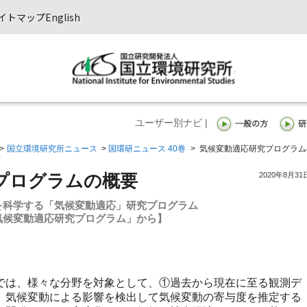
イトマップ
English
ユーザー別ナビ |
>
国立環境研究所ニュース
>
国環研ニュース 40巻
>
気候変動適応研究プログラム
2020年8月31
プログラムの概要
を科学する「気候変動適応」研究プログラム
気候変動適応研究プログラム」から】
は、様々な分野を対象として、①過去から現在に至る観測デ
、気候変動による影響を検出して気候変動の寄与度を推定する