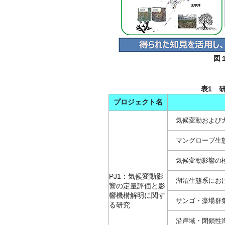
図
表1 
プロジェクト名
気候変動および
マングローブ生
気候変動影響の
PJ1：気候変動影
湖沼生態系にお
響の定量評価と影
響機構解明に関す
サンゴ・藻場群
る研究
沿岸域・閉鎖性