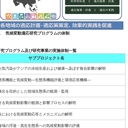
１ 気候変動適応研究プログラムの体制
研究プログラム及び研究事業の実施体制一覧
サブプロジェクト名
大気汚染がアジアの水稲生産および健康へ及ぼす複合影響の解明
態系機能と気候変動—生態系機能評価と環境応答機構—
検出を目的とした陸域生態系の観測・監視
ける気候変動影響の観測と影響プロセスの解明
集における気候変動応答とメカニズムの解明
海域の浮遊・底生生態系への気候変動影響の評価