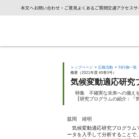
本文へ
お問い合わせ・ご意見
よくあるご質問
交通アクセス
サ
トップページ
>
広報活動
>
刊行物一覧
概要（2021年度 40巻3号）
気候変動適応研究
特集 不確実な未来への備え
【研究プログラムの紹介：「
肱岡 靖明
気候変動適応研究プログラムで
ータを入手して分析することで