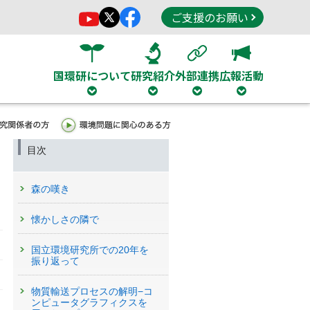
ご支援のお願い
国環研について
研究紹介
外部連携
広報活動
目次
森の嘆き
懐かしさの隣で
）
国立環境研究所での20年を
振り返って
物質輸送プロセスの解明−コ
ンピュータグラフィクスを