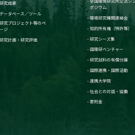
全国環境研究所交流シ
研究成果
ポジウム
データベース／ツール
環境研究機関連絡会
研究プロジェクト等のペ
知的所有権（特許等）
ージ
研究シーズ集
研究計画・研究評価
国環研ベンチャー
研究試料の有償分譲
国際連携・国際活動
連携大学院
社会との対話・協働
寄附金