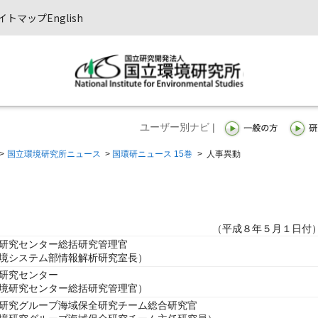
イトマップ
English
ユーザー別ナビ |
>
国立環境研究所ニュース
>
国環研ニュース 15巻
>
人事異動
（平成８年５月１日付
研究センター総括研究管理官
境システム部情報解析研究室長）
研究センター
境研究センター総括研究管理官）
研究グループ海域保全研究チーム総合研究官