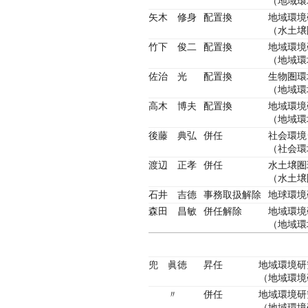
（地域環
矢木 修身
配置換
地域環境
（水土壌
竹下 俊二
配置換
地域環境
（地域環
佐治 光
配置換
生物圏環
（地域環
高木 博夫
配置換
地域環境
（地域環
後藤 典弘
併任
社会環境
（社会環
渡辺 正孝
併任
水土壌圏
（水土壌
石井 吉德
事務取扱解除
地球環境
森田 昌敏
併任解除
地域環境
（地域環
兜 眞徳
昇任
地域環境研
（地域環境
〃
併任
地域環境研
（地域環境