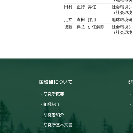
田村 正行
昇任
社会環境シ
（社会環境
足立 直樹
採用
地球環境研
後藤 典弘
併任解除
社会環境シ
（社会環境
国環研について
研
研究所概要
組織紹介
研究者紹介
研究所基本文書