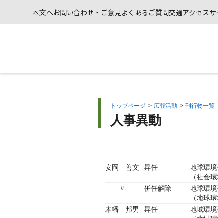
本文へ
お問い合わせ・ご意見
よくあるご質問
交通アクセス
サ
トップページ
>
広報活動
>
刊行物一覧
人事異動
安岡 善文
昇任
地球環境
（社会環
〃
併任解除
地球環境
（地球環
木幡 邦男
昇任
地域環境