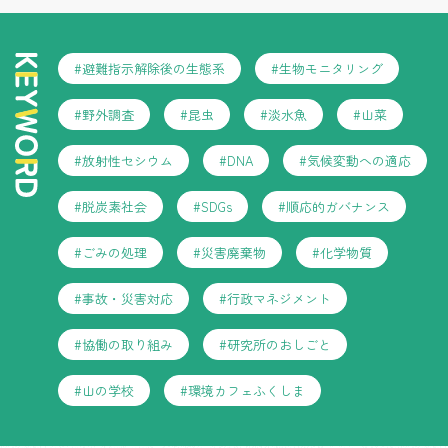
#避難指示解除後の生態系
#生物モニタリング
#野外調査
#昆虫
#淡水魚
#山菜
#放射性セシウム
#DNA
#気候変動への適応
#脱炭素社会
#SDGs
#順応的ガバナンス
#ごみの処理
#災害廃棄物
#化学物質
#事故・災害対応
#行政マネジメント
#協働の取り組み
#研究所のおしごと
#山の学校
#環境カフェふくしま