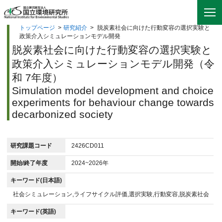
トップページ
>
研究紹介
>
脱炭素社会に向けた行動変容の選択実験と
政策介入シミュレーションモデル開発
脱炭素社会に向けた行動変容の選択実験と
政策介入シミュレーションモデル開発（令
和 7年度）
Simulation model development and choice
experiments for behaviour change towards
decarbonized society
研究課題コード
2426CD011
開始/終了年度
2024~2026年
キーワード(日本語)
社会シミュレーション,ライフサイクル評価,選択実験,行動変容,脱炭素社会
キーワード(英語)