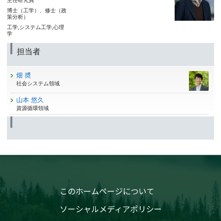
主任研究員
博士（工学）、修士（政
策分析）
工学,システム工学,心理
学
担当者
畑 奬
社会システム領域
山本 悠久
資源循環領域
このホームページについて
ソーシャルメディアポリシー