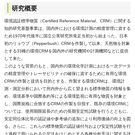
研究概要
環境認証標準物質（Certified Reference Material、CRM）に関する
知的研究基盤事業は、国内外における環境計測の精度管理に資する
ため1970年代後半に国立公害研究所発足当初から始まった。日本
初のリョウブ（Pepperbush）CRMを作製して以来、天然物を対象
とする33種の環境CRMを国内外の研究機関や計測機関などに提供
して来た。
このような背景のもと、国内外の環境化学計測における一次データ
の精度管理やトレーサビリティの確保に資するために有用な環境
CRMの作製と提供を目的とする。作製する環境CRMは、環境計
測・測定分析において所内外から広く望まれる標準物質の情報を集
め、環境基準や国際条約等による環境監視に有用な物質を対象と
し、国際規格に合致するCRMの作製を目指す。既存の環境CRMに
ついては、使用期限延長のための長期安定性試験を行うとともに、
安定同位体比等の認証値や参考値の追加により利用価値の向上を図
る。さらに、これらの標準物質の認証値付与および安定性試験を行
う過程で用いられる公定法をはじめとする各種分析手法に関する評