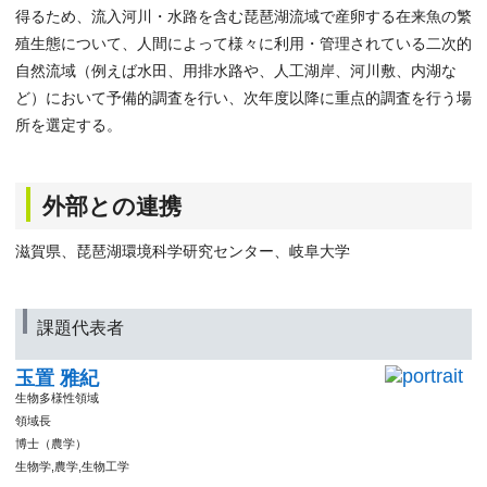
得るため、流入河川・水路を含む琵琶湖流域で産卵する在来魚の繁
殖生態について、人間によって様々に利用・管理されている二次的
自然流域（例えば水田、用排水路や、人工湖岸、河川敷、内湖な
ど）において予備的調査を行い、次年度以降に重点的調査を行う場
所を選定する。
外部との連携
滋賀県、琵琶湖環境科学研究センター、岐阜大学
課題代表者
玉置 雅紀
生物多様性領域
領域長
博士（農学）
生物学,農学,生物工学