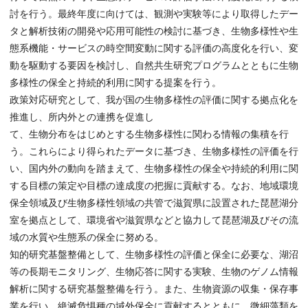
討を行う。最終年度に向けては、観測や実験等により取得したデー
タと解析技術の開発や応用可能性の検討に基づき、生物多様性や生
態系機能・サービスの時空間変動に関する評価の高度化を行い、変
動を駆動する要因を検討し、自然共生研究プログラムとともに生物
多様性の保全と持続的利用に関する提案を行う。
政策対応研究として、我が国の生物多様性の評価に関する拠点化を
推進し、所内外との連携を促進し
て、生物分布をはじめとする生物多様性に関わる情報の集積を行
う。これらにより得られたデータに基づき、生物多様性の評価を行
い、国内外の動向を踏まえて、生物多様性の保全や持続的利用に関
する目標の策定や目標の達成度の把握に貢献する。なお、地域環境
保全領域及び生物多様性領域の共管で滋賀県に設置された琵琶湖分
室を拠点として、環境省や滋賀県などと協力して琵琶湖及びその流
域の水質や生態系の保全に努める。
知的研究基盤整備として、生物多様性の評価と保全に必要な、湖沼
等の長期モニタリング、生物応答に関する実験、生物のゲノム情報
解析に関する研究基盤整備を行う。また、生物資源の収集・保存事
業を行い、絶滅危惧種の域外保全に貢献するとともに、微細藻類を