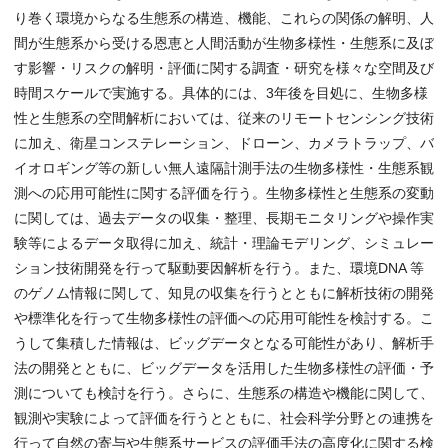
り巻く環境からなる生態系の構造、機能、これらの関係の解明、人
間が生態系から受ける恩恵と人間活動が生物多様性・生態系に及ぼ
す影響・リスクの解明・評価に関する調査・研究を様々な空間及び
時間スケールで実施する。具体的には、3年後を目処に、生物多様
性と生態系の空間解析においては、従来のリモートセンシング技術
に加え、衛星コンステレーション、ドローン、カメラトラップ、バ
イオロギング等の新しい無人遠隔計測手法の生物多様性・生態系観
測への応用可能性に関する評価を行う。生物多様性と生態系の変動
に関しては、過去データの収集・整理、長期モニタリングや操作実
験等によるデータ取得に加え、統計・理論モデリング、シミュレー
ション技術開発を行って駆動要因解析を行う。また、環境DNA 等
のゲノム情報に関して、知見の収集を行うとともに解析技術の開発
や標準化を行って生物多様性の評価への応用可能性を検討する。こ
うして集積した情報は、ビッグデータとなる可能性があり、解析手
法の開発とともに、ビッグデータを活用した生物多様性の評価・予
測についても検討を行う。さらに、生態系の構造や機能に関して、
観測や実験によって評価を行うとともに、社会科学分野との連携を
行って自然の寄与や生態系サービスの評価手法の高度化に関する検