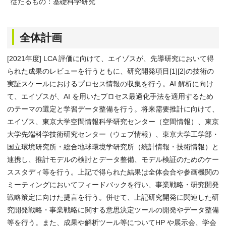
従たるもの：基礎科学研究
全体計画
[2021年度] LCA 評価に向けて、エイゾスが、先導研究において得
られた成果のレビューを行うともに、研究開発項目[1][2]の技術の
実証スケールにおけるプロセス情報の収集を行う。AI 解析に向け
て、エイゾスが、AI を用いたプロセス最適化手法を適用するため
のテーマの選定と学習データ整備を行う。将来需要推計に向けて、
エイゾス、東京大学空間情報科学研究センター（空間情報）、東京
大学先端科学技術研究センター（ウェブ情報）、東京大学工学部・
国立環境研究所・総合地球環境学研究所（統計情報・技術情報）と
連携し、推計モデルの検討とデータ整備、モデル検証のためのケー
ススタディ等を行う。上記で得られた結果は全体会合や参画機関の
ミーティングにおいてフィードバックを行い、事業戦略・研究開発
戦略策定に向けた提言を行う。併せて、上記研究開発に関連した研
究開発戦略・事業戦略に関する意思決定ツールの開発やデータ整備
等を行う。また、成果や解析ツール等についてHP や展示会、学会