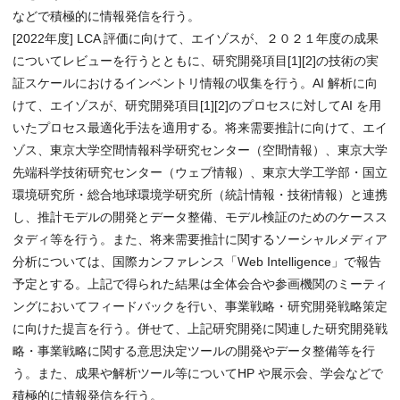
などで積極的に情報発信を行う。
[2022年度] LCA 評価に向けて、エイゾスが、２０２１年度の成果
についてレビューを行うとともに、研究開発項目[1][2]の技術の実
証スケールにおけるインベントリ情報の収集を行う。AI 解析に向
けて、エイゾスが、研究開発項目[1][2]のプロセスに対してAI を用
いたプロセス最適化手法を適用する。将来需要推計に向けて、エイ
ゾス、東京大学空間情報科学研究センター（空間情報）、東京大学
先端科学技術研究センター（ウェブ情報）、東京大学工学部・国立
環境研究所・総合地球環境学研究所（統計情報・技術情報）と連携
し、推計モデルの開発とデータ整備、モデル検証のためのケースス
タディ等を行う。また、将来需要推計に関するソーシャルメディア
分析については、国際カンファレンス「Web Intelligence」で報告
予定とする。上記で得られた結果は全体会合や参画機関のミーティ
ングにおいてフィードバックを行い、事業戦略・研究開発戦略策定
に向けた提言を行う。併せて、上記研究開発に関連した研究開発戦
略・事業戦略に関する意思決定ツールの開発やデータ整備等を行
う。また、成果や解析ツール等についてHP や展示会、学会などで
積極的に情報発信を行う。