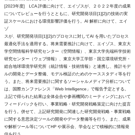
[2023年度] LCA 評価に向けて、エイゾスが、２０２２年度の成果
についてレビューを行うとともに、研究開発項目[1][2]の技術の実
証スケールにおける環境影響評価を行う。AI 解析に向けて、エイ
ゾ
スが、研究開発項目[1][2]のプロセスに対してAI を用いたプロセス
最適化手法を適用する。将来需要推計に向けて、エイゾス、東京大
学空間情報科学研究センター（空間情報）、東京大学先端科学技術
研究センター（ウェブ情報）、東京大学工学部・国立環境研究所・
総合地球環境学研究所（統計情報・技術情報）と連携し、推計モデ
ルの開発とデータ整備、モデル検証のためのケーススタディ等を行
う。また、将来需要推計に関するソーシャルメディア分析について
は、国際カンファレンス「Web Intelligence」で報告予定とする。
上記で得られた結果は全体会合や参画機関のミーティングにおいて
フィードバックを行い、事業戦略・研究開発戦略策定に向けた提言
を行う。併せて、上記研究開発に関連した研究開発戦略・事業戦略
に関する意思決定ツールの開発やデータ整備等を行う。また、成果
や解析ツール等についてHP や展示会、学会などで積極的に情報発
信を行う。