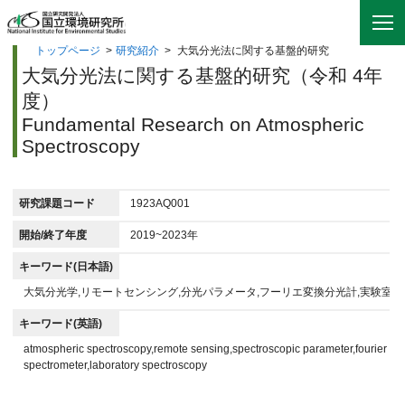
トップページ
>
研究紹介
>
大気分光法に関する基盤的研究
大気分光法に関する基盤的研究（令和 4年
度）
Fundamental Research on Atmospheric
Spectroscopy
研究課題コード
1923AQ001
開始/終了年度
2019~2023年
キーワード(日本語)
大気分光学,リモートセンシング,分光パラメータ,フーリエ変換分光計,実験室分
キーワード(英語)
atmospheric spectroscopy,remote sensing,spectroscopic parameter,fourier tr
spectrometer,laboratory spectroscopy