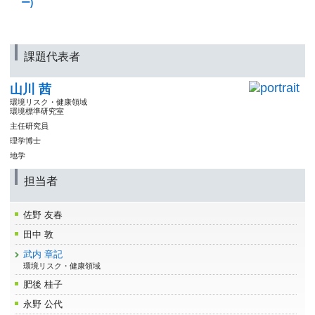
ー)
課題代表者
山川 茜
環境リスク・健康領域
環境標準研究室
主任研究員
理学博士
地学
担当者
佐野 友春
田中 敦
武内 章記
環境リスク・健康領域
肥後 桂子
永野 公代