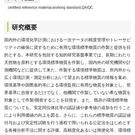
certified reference material,working standard,QA/QC
研究概要
国内外の環境化学計測における一次データの精度管理やトレーサビ
リティの確保に資するために有用な環境標準物質の作製と提供を目
的とする。本研究を包括する知的研究基盤事業では、長期にわたり
天然物を原料とする環境標準物質を作製し、国内外の研究機関や計
測機関などに提供して来た。作製する環境標準物質は、所内外から
広く環境計測・測定分析において望まれる標準物質の情報を集め、
環境基準や国際条約等による環境監視に有用な物質を対象とし、世
界基準に合致するだけでなく、他機関で作製していない希な物質を
対象として作製/開発することを目指す。また、既存の環境標準物
質についても、安定同位体比等の認証値や参考値の追加を行うこと
により利用価値の向上を図る。さらに、これらの標準物質の認証値
付与および安定性試験を行う過程で用いられる公定法をはじめとす
る各種分析手法に関する評価、高精度化あるいは簡便化等、環境標