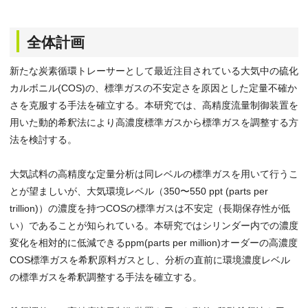
全体計画
新たな炭素循環トレーサーとして最近注目されている大気中の硫化
カルボニル(COS)の、標準ガスの不安定さを原因とした定量不確か
さを克服する手法を確立する。本研究では、高精度流量制御装置を
用いた動的希釈法により高濃度標準ガスから標準ガスを調整する方
法を検討する。
大気試料の高精度な定量分析は同レベルの標準ガスを用いて行うこ
とが望ましいが、大気環境レベル（350〜550 ppt (parts per
trillion)）の濃度を持つCOSの標準ガスは不安定（長期保存性が低
い）であることが知られている。本研究ではシリンダー内での濃度
変化を相対的に低減できるppm(parts per million)オーダーの高濃度
COS標準ガスを希釈原料ガスとし、分析の直前に環境濃度レベル
の標準ガスを希釈調整する手法を確立する。