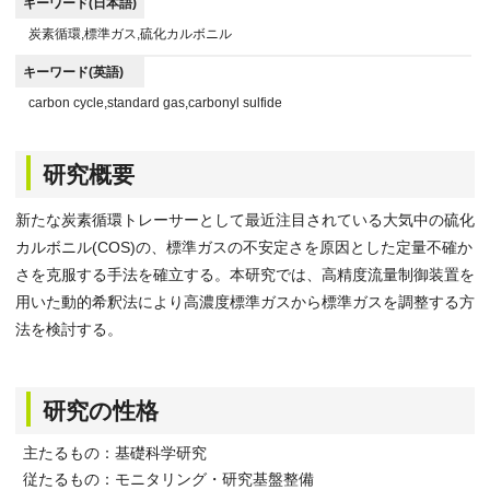
キーワード(日本語)
炭素循環,標準ガス,硫化カルボニル
キーワード(英語)
carbon cycle,standard gas,carbonyl sulfide
研究概要
新たな炭素循環トレーサーとして最近注目されている大気中の硫化
カルボニル(COS)の、標準ガスの不安定さを原因とした定量不確か
さを克服する手法を確立する。本研究では、高精度流量制御装置を
用いた動的希釈法により高濃度標準ガスから標準ガスを調整する方
法を検討する。
研究の性格
主たるもの：基礎科学研究
従たるもの：モニタリング・研究基盤整備