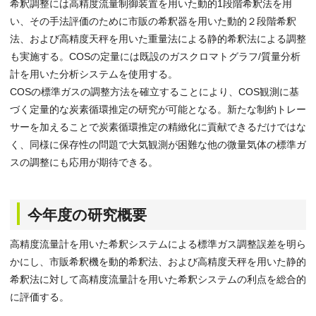
希釈調整には高精度流量制御装置を用いた動的1段階希釈法を用
い、その手法評価のために市販の希釈器を用いた動的２段階希釈
法、および高精度天秤を用いた重量法による静的希釈法による調整
も実施する。COSの定量には既設のガスクロマトグラフ/質量分析
計を用いた分析システムを使用する。
COSの標準ガスの調整方法を確立することにより、COS観測に基
づく定量的な炭素循環推定の研究が可能となる。新たな制約トレー
サーを加えることで炭素循環推定の精緻化に貢献できるだけではな
く、同様に保存性の問題で大気観測が困難な他の微量気体の標準ガ
スの調整にも応用が期待できる。
今年度の研究概要
高精度流量計を用いた希釈システムによる標準ガス調整誤差を明ら
かにし、市販希釈機を動的希釈法、および高精度天秤を用いた静的
希釈法に対して高精度流量計を用いた希釈システムの利点を総合的
に評価する。