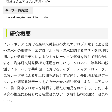
森林火災,エアロゾル,雲,ライダー
キーワード(英語)
Forest fire, Aerosol, Cloud, lidar
研究概要
インドネシアにおける森林火災起源の大気エアロゾル粒子による雲
や降水への影響を、エアロゾル・雲・降水に関する光学・微物理観
測および数値モデルによるシミュレーション解析を通して明らかに
する。海洋研究開発機構で運用されているミクロネシア諸島域の観
測サイト（パラオ共和国）におけるライダー、ディストロメータ、
気象レーダ等による地上観測を継続して実施し、長期地上観測デー
タおよび衛星観測データを組み合わせた統計解析により、エアロゾ
ル・雲・降水プロセスを解明する新たな知見を創出する。また、本
研究の推進に必要となる装置改良やデータ解析技術の開発・改良を
行う。