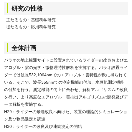
研究の性格
主たるもの：基礎科学研究
従たるもの：応用科学研究
全体計画
パラオの地上観測サイトに設置されているライダーの改良およびエ
アロゾル・雲の光学・微物理特性解析を実施する。パラオ設置ライ
ダーでは波長532,1064nmでのエアロゾル・雲特性が既に得られて
いる。そこで、波長355nmでの測定機能の付加、水蒸気測定機能
の付加を行う。測定機能の向上に合わせ、解析アルゴリズムの改良
を行い、より高度なエアロゾル・雲抽出アルゴリズムの開発及びデ
ータ解析を実施する。
H29：ライダーの最適改良へ向けた、装置の理論的シミュレーショ
ン及び物品選定と調達
H30：ライダーの改良及び連続測定の開始