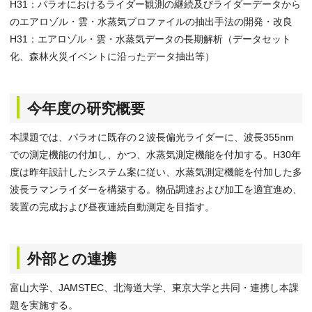
H31：パラオにおけるライダー観測の継続及びライダーデータから
のエアロゾル・雲・水蒸気プロファイルの抽出手法の開発・改良
H31：エアロゾル・雲・水蒸気データの長期解析（データセット
化、森林火災イベントに沿ったデータ抽出等）
今年度の研究概要
本課題では、パラオに既存の２波長偏光ライダーに、波長355nm
での測定機能の付加し、かつ、水蒸気測定機能を付加する。H30年
度は昨年設計したシステム案に従い、水蒸気測定機能を付加した多
波長ラマンライダーを構築する。物品調達および加工を適宜進め、
装置の完成および昼夜連続自動測定を目指す。
外部との連携
富山大学、JAMSTEC、北海道大学、東京大学と共同・連携し本課
題を実施する。