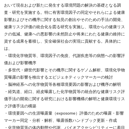
おいて現在および新たに発生する環境問題の解決の基礎となる調
査・研究を実施する。特に有害環境因子の同定やそれらによる健康
影響およびその機序に関する知見の創出やそのための手法の開発、
健康リスク評価の統合化を図る研究を実施し、環境からの健康リス
クの低減、健康への悪影響の未然防止や将来にわたる健康の維持に
資する成果を蓄積し、安全確保社会の実現に貢献する。具体的に
は、
・環境化学物質等、環境因子の免疫、代謝疾患等の病態への影響評
価および影響機序
・多世代・継世代影響とその機序に関するゲノム解析、環境化学物
質曝露の影響を検出するエピジェネティックマーカーの検討
・脳神経系への化学物質等各種環境要因の影響および機序の解明
・経気道、経口、経皮曝露した化学物質等の統合的な健康リスク評
価手法の開発に関する研究における影響機構の解明と健康環境リス
ク評価手法の構築
・環境要因への生涯曝露量（exposome）評価のための曝露・影響
マーカー同定・分析・解析、曝露係数ハンドブック更新・作成
・化学物質等の体内動態や代謝、バイオアクセシビリティーに着目