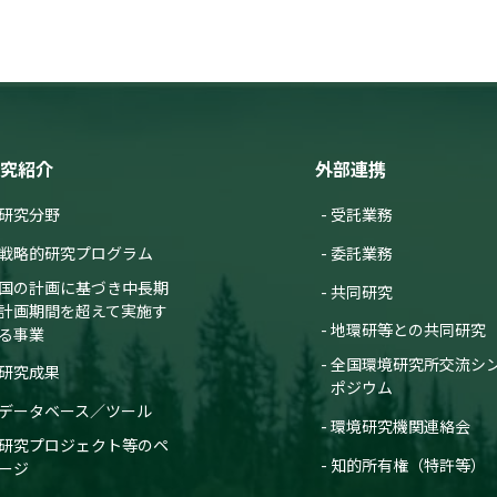
究紹介
外部連携
研究分野
受託業務
戦略的研究プログラム
委託業務
国の計画に基づき中長期
共同研究
計画期間を超えて実施す
地環研等との共同研究
る事業
全国環境研究所交流シ
研究成果
ポジウム
データベース／ツール
環境研究機関連絡会
研究プロジェクト等のペ
知的所有権（特許等）
ージ