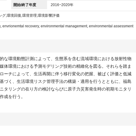
開始/終了年度
2016~2020年
ング,環境回復,環境管理,環境影響評価
g, envrionemtal recovery, environmental management, environmental assessment
的な環境動態計測によって、生態系を含む流域環境における放射性物
媒体環境における予測モデリング技術の精緻化を図る。それらを踏ま
ローチによって、生活再開に伴う移行変化の把握、被ばく評価と低減
基づく、生活環境リスク管理手法の構築・適用を行うとともに、福島
ニタリングの在り方の検討ならびに原子力災害発生時の初期モニタリ
作成を行う。