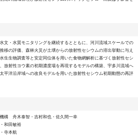
水文・水質モニタリングを継続するとともに、河川流域スケールでの
推移の評価、森林火災が土壌からの放射性セシウムの溶出挙動に与え
水生生物調査等と安定同位体を用いた食物網解析に基づく放射性セシ
、放射性ヨウ素の初期濃度場を再現するモデルの構築、宇多川流域へ
太平洋沿岸域への改良モデルを用いた放射性セシウム初期動態の再評
機構 舟木泰智・吉村和也・佐久間一幸
・和田敏裕
・寺本航