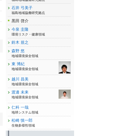
石井 弓美子
福島地域協働研究拠点
黒田 啓介
今泉 圭隆
環境リスク・健康領域
鈴木 規之
森野 悠
地域環境保全領域
東 博紀
地域環境保全領域
越川 昌美
地域環境保全領域
渡邊 未来
地域環境保全領域
仁科 一哉
地球システム領域
松崎 慎一郎
生物多様性領域