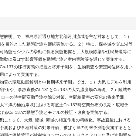
態解明」で、福島県浜通り地方北部河川流域を主な対象として、１）
評価を目的とした動態計測を継続実施する。２）特に、森林域やダム湖等
可給態セシウムの挙動に係る実態把握と、大規模除染や住民帰還等に
挙動に及ぼす影響評価を動態計測と室内実験等を通じて実施する。
s-137の移行実態の把握と将来予測を、生物調査や安定同位体を用い
用によって実施する。
物質の環境動態解明と中長期将来予測」では、１）大気モデルを利用
与評価や、事故直後のI-131とCs-137の大気濃度場の再現、２）陸域モ
・フローの時空間変動予測や除染対策、空間線量率の変化の将来予測、
平洋の極沿岸域における海底土Cs-137時空間分布の長期・広域予
るCs-137の動態予測とモデルの検証・改良を実施する。
連携によって、大気−陸域−海域の相互作用の精緻化、事故直後における
予測および各種対策の効果評価、被ばく量の将来予測を実施するとと
初期の流域管理が放射性セシウムのストックとフローに及ばす影響を