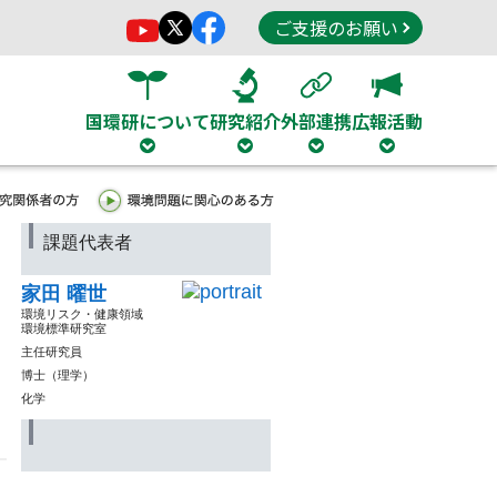
ご支援のお願い
国環研について
研究紹介
外部連携
広報活動
課題代表者
家田 曜世
環境リスク・健康領域
環境標準研究室
主任研究員
博士（理学）
化学