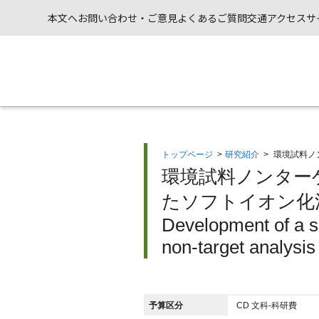
本文へ
お問い合わせ・ご意見
よくあるご質問
交通アクセス
サ
トップページ
>
研究紹介
>
環境試料ノ
環境試料ノンター
たソフトイオン化法
Development of a so
non-target analysi
予算区分
CD 文科-科研費