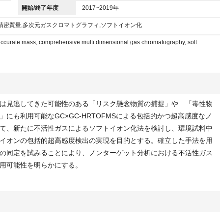
開始/終了年度
2017~2019年
精密質量,多次元ガスクロマトグラフィ,ソフトイオン化
 accurate mass, comprehensive multi dimensional gas chromatography, soft
は見逃してきた可能性のある「リスク懸念物質の捕捉」や 「毒性物
にも利用可能なGC×GC-HRTOFMSによる包括的かつ超高感度なノ
て、新たに不活性ガスによるソフトイオン化法を検討し、環境試料中
イオンの包括的超高感度検出の実現を目的とする。確立した手法を用
の同定を試みることにより、ノンターゲット分析における不活性ガス
用可能性を明らかにする。