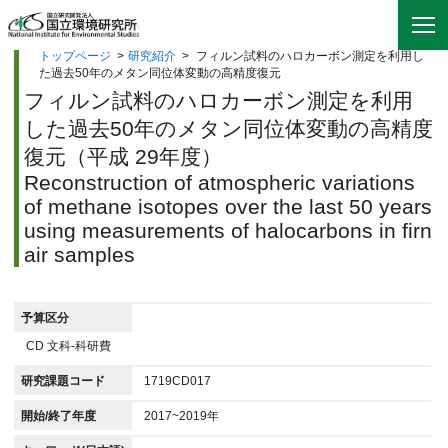
トップページ
>
研究紹介
>
フィルン試料のハロカーボン測定を利用し
た過去50年のメタン同位体変動の高精度復元
フィルン試料のハロカーボン測定を利用
した過去50年のメタン同位体変動の高精度
復元（平成 29年度）
Reconstruction of atmospheric variations
of methane isotopes over the last 50 years
using measurements of halocarbons in firn
air samples
予算区分
CD 文科-科研費
研究課題コード
1719CD017
開始/終了年度
2017~2019年