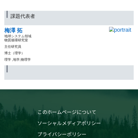
課題代表者
梅澤 拓
地球システム領域
物質循環研究室
主任研究員
博士（理学）
理学 ,地学,物理学
このホームページについて
ソーシャルメディアポリシー
プライバシーポリシー