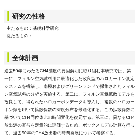
研究の性格
主たるもの：基礎科学研究
従たるもの：
全体計画
過去50年にわたるCH4濃度の要因解明に取り組む本研究では、第
一に、フィルン空気試料用に最適化した改良型のハロカーボン測定
システムを構築し、南極およびグリーンランドで採集されたフィル
ン空気試料の分析を実施する。第二に、フィルン空気拡散モデルを
改良して、得られたハロカーボンデータを導入し、複数のハロカー
ボン類を用いて拡散係数の深度分布を最適化する。この拡散係数に
基づいてCH4同位体比の時間変化を復元する。第三に、異なるCH4
放出源の寄与を定量的に評価するため、ボックスモデル計算を行っ
て、過去50年のCH4放出源の時間発展について考察する。