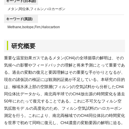
キーワード(日本語)
メタン,同位体,フィルン,ハロカーボン
キーワード(英語)
Methane,Isotope,Firn,Halocarbon
研究概要
重要な温室効果ガスであるメタン(CH4)の全球循環の解明は、その
気候への影響やフィードバックの理解と将来予測にとって重要であ
る。過去の変動の復元と要因理解はその重要な手がかりとなるが、
現在の諸仮説の検証には観測的証拠が不足している。本研究の目的
は、極域氷床上部の空隙層(フィルン)の空気試料から分析したCH4
同位体比データから、南北両半球でのCH4放出源の時間変化を過去
50年にわたって復元することである。これに不可欠なフィルン空
気拡散モデ ルの高度化のため、フィルン空気試料のハロカーボン
測定を行う。これにより、南北両極域でのCH4同位体比の時間変化
を世界で初めて同時に復元し、CH4濃度の変動要因の解明に迫る。