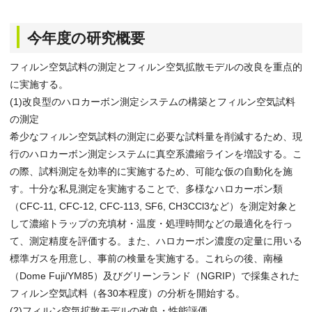
今年度の研究概要
フィルン空気試料の測定とフィルン空気拡散モデルの改良を重点的
に実施する。
(1)改良型のハロカーボン測定システムの構築とフィルン空気試料
の測定
希少なフィルン空気試料の測定に必要な試料量を削減するため、現
行のハロカーボン測定システムに真空系濃縮ラインを増設する。こ
の際、試料測定を効率的に実施するため、可能な仮の自動化を施
す。十分な私見測定を実施することで、多様なハロカーボン類
（CFC-11, CFC-12, CFC-113, SF6, CH3CCl3など）を測定対象と
して濃縮トラップの充填材・温度・処理時間などの最適化を行っ
て、測定精度を評価する。また、ハロカーボン濃度の定量に用いる
標準ガスを用意し、事前の検量を実施する。これらの後、南極
（Dome Fuji/YM85）及びグリーンランド（NGRIP）で採集された
フィルン空気試料（各30本程度）の分析を開始する。
(2)フィルン空気拡散モデルの改良・性能評価