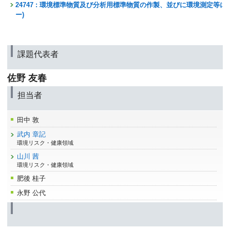
24747 : 環境標準物質及び分析用標準物質の作製、並びに環境測定等
ー)
課題代表者
佐野 友春
担当者
田中 敦
武内 章記
環境リスク・健康領域
山川 茜
環境リスク・健康領域
肥後 桂子
永野 公代