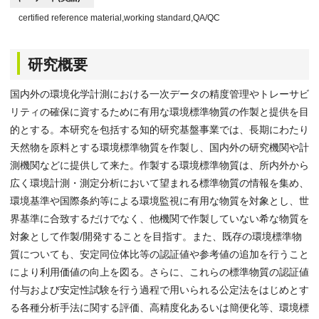
certified reference material,working standard,QA/QC
研究概要
国内外の環境化学計測における一次データの精度管理やトレーサビ
リティの確保に資するために有用な環境標準物質の作製と提供を目
的とする。本研究を包括する知的研究基盤事業では、長期にわたり
天然物を原料とする環境標準物質を作製し、国内外の研究機関や計
測機関などに提供して来た。作製する環境標準物質は、所内外から
広く環境計測・測定分析において望まれる標準物質の情報を集め、
環境基準や国際条約等による環境監視に有用な物質を対象とし、世
界基準に合致するだけでなく、他機関で作製していない希な物質を
対象として作製/開発することを目指す。また、既存の環境標準物
質についても、安定同位体比等の認証値や参考値の追加を行うこと
により利用価値の向上を図る。さらに、これらの標準物質の認証値
付与および安定性試験を行う過程で用いられる公定法をはじめとす
る各種分析手法に関する評価、高精度化あるいは簡便化等、環境標