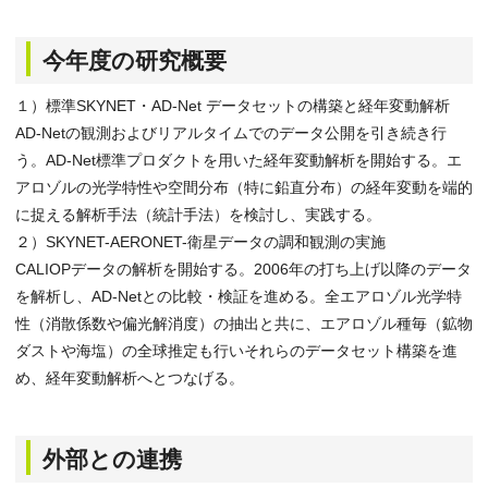
今年度の研究概要
１）標準SKYNET・AD-Net データセットの構築と経年変動解析
AD-Netの観測およびリアルタイムでのデータ公開を引き続き行
う。AD-Net標準プロダクトを用いた経年変動解析を開始する。エ
アロゾルの光学特性や空間分布（特に鉛直分布）の経年変動を端的
に捉える解析手法（統計手法）を検討し、実践する。
２）SKYNET-AERONET-衛星データの調和観測の実施
CALIOPデータの解析を開始する。2006年の打ち上げ以降のデータ
を解析し、AD-Netとの比較・検証を進める。全エアロゾル光学特
性（消散係数や偏光解消度）の抽出と共に、エアロゾル種毎（鉱物
ダストや海塩）の全球推定も行いそれらのデータセット構築を進
め、経年変動解析へとつなげる。
外部との連携