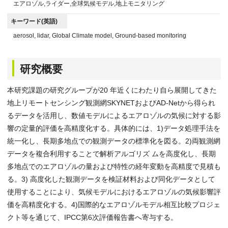
エアロゾル,ライダー,全球気候モデル,地上モニタリング
キーワード(英語)
aerosol, lidar, Global Climate model, Ground-based monitoring
研究概要
本研究課題の研究グループが20 年近くにわたり自ら展開してきた
地上リモートセンシング観測網SKYNETおよびAD-Netから得られ
るデータを活用し、数値モデルによるエアロゾルの気候に対する影
響の定量的評価を高精度化する。具体的には、1)データ処理手法を
統一化し、長期多地点での観測データの標準化を図る。2)両観測網
データを複合利用することで解析アルゴリズ ムを高度化し、長期
多地点でのエアロゾルの量および特性の経年変動を高精度で見積も
る。3) 高度化した観測データを検証材料および同化データとして
使用することにより、気候モデルにおけるエアロゾルの気候影響評
価を高精度化する。4)国際的なエアロゾルモデル相互比較プロジェ
クト等を通じて、IPCC第6次評価報告書へ寄与する。