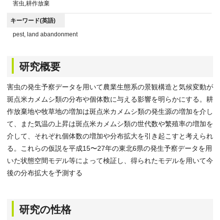
害虫,耕作放棄
キーワード(英語)
pest, land abandonment
研究概要
害虫の発生予察データを用いて農業生態系の景観構造と気候変動が
斑点米カメムシ類の分布や個体数に与える影響を明らかにする。耕
作放棄地や牧草地の増加は斑点米カメムシ類の発生源の増加を介し
て、また気温の上昇は斑点米カメムシ類の世代数や繁殖率の増加を
介して、それぞれ個体数の増加や分布拡大を引き起こすと考えられ
る。これらの仮説を平成15〜27年の東北6県の発生予察データを用
いた状態空間モデル等によって検証し、得られたモデルを用いて今
後の分布拡大を予測する
研究の性格