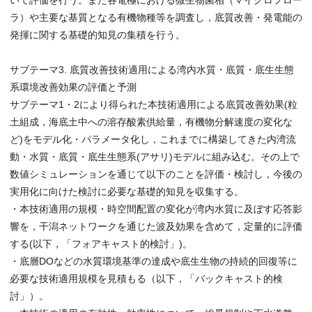
いて評価を行う。また各電極における微生物菌相（マイクロフロー
ラ）や主要な基質となる有機物種等を調査し，底質改善・発電能の
発揮に関する基礎的知見の集積を行う。
サブテーマ3. 底質改善技術適用による湾内水質・底質・底生生態
系環境改善効果の評価と予測
サブテーマ1・2により得られた本技術適用による底質改善効果(粒
土組成，海底土中への溶存酸素供給量，有機物分解速度の変化な
ど)をモデル化・パラメータ化し，これまでに構築してきた内湾流
動・水質・底質・底生生態系(アサリ)モデルに組み込む。その上で
数値シミュレーションを通じて以下のことを評価・検討し，今後の
実用化に向けた検討に必要な基礎的知見を収集する。
・本技術適用の規模・時空間配置の変化が湾内水質に及ぼす応答影
響を，干潟ネットワークを通じた波及効果を含めて，定量的に評価
する(以下，「フォアキャスト的検討」)。
・底層DOなどの水質環境基準の達成や底生生物の持続的回復等に
必要な技術適用規模を見積もる（以下，「バックキャスト的検
討」）。