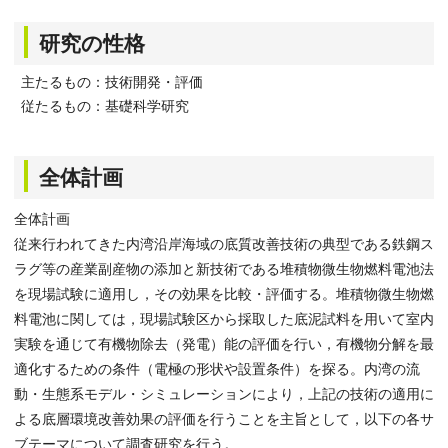
研究の性格
主たるもの：技術開発・評価
従たるもの：基礎科学研究
全体計画
全体計画
従来行われてきた内湾沿岸海域の底質改善技術の典型である鉄鋼ス
ラグ等の産業副産物の添加と新技術である堆積物微生物燃料電池法
を現場試験に適用し，その効果を比較・評価する。堆積物微生物燃
料電池に関しては，現場試験区から採取した底泥試料を用いて室内
実験を通じて有機物除去（発電）能の評価を行い，有機物分解を最
適化するための条件（電極の形状や設置条件）を探る。内湾の流
動・生態系モデル・シミュレーションにより，上記の技術の適用に
よる底層環境改善効果の評価を行うことを主旨として，以下の各サ
ブテーマについて調査研究を行う。