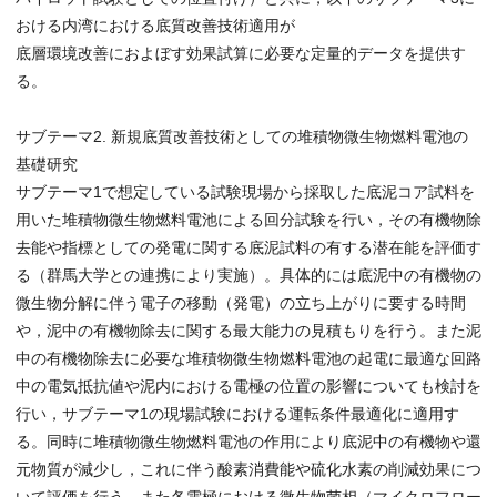
おける内湾における底質改善技術適用が
底層環境改善におよぼす効果試算に必要な定量的データを提供す
る。
サブテーマ2. 新規底質改善技術としての堆積物微生物燃料電池の
基礎研究
サブテーマ1で想定している試験現場から採取した底泥コア試料を
用いた堆積物微生物燃料電池による回分試験を行い，その有機物除
去能や指標としての発電に関する底泥試料の有する潜在能を評価す
る（群馬大学との連携により実施）。具体的には底泥中の有機物の
微生物分解に伴う電子の移動（発電）の立ち上がりに要する時間
や，泥中の有機物除去に関する最大能力の見積もりを行う。また泥
中の有機物除去に必要な堆積物微生物燃料電池の起電に最適な回路
中の電気抵抗値や泥内における電極の位置の影響についても検討を
行い，サブテーマ1の現場試験における運転条件最適化に適用す
る。同時に堆積物微生物燃料電池の作用により底泥中の有機物や還
元物質が減少し，これに伴う酸素消費能や硫化水素の削減効果につ