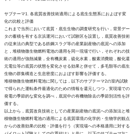
サブテーマ1. 各底質改善技術適用による底生生態系におよぼす変
化の比較と評価
これまで当所において底質・底生生物の調査研究を行い，背景デー
タの蓄積を有する京浜運河において試験区を設置し，底質改善技術
の従来法の典型である鉄鋼スラグ等の産業副産物の底泥への添加
と，堆積物微生物燃料電池の適用を同一現場で行い，それぞれの技
術の適用が強熱減量，全有機炭素，硫化水素，酸素消費能，酸化還
元電位等の底質の状態を変化させる効果と併せて，多毛類等の底生
生物の群集構造と生息密度におよぼす影響を評価する。
堆積物微生物燃料電池に関しては，以下のサブテーマ2の室内試験
で得られた運転条件最適化のための情報を還元しつつ，実現場での
発電の季節的な変化を調べ，底泥中の有機物除去の季節別活性を評
価する。
以上から，底質改良技術としての産業副産物の底泥への添加法と堆
積物微生物燃料電池の適用による底質環境の化学的・生物学的観点
からの改善効果の比較・評価を行う（実現場への本格適用に対する
パイロット試験としての位置付け）と共に，以下のサブテーマ3に