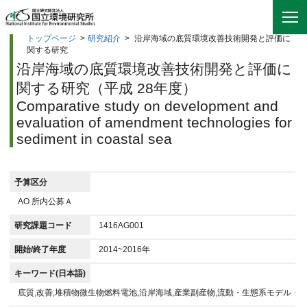
トップページ
>
研究紹介
>
沿岸海域の底質環境改善技術開発と評価に
関する研究
沿岸海域の底質環境改善技術開発と評価に
関する研究（平成 28年度）
Comparative study on development and
evaluation of amendment technologies for
sediment in coastal sea
予算区分
AO 所内公募Ａ
研究課題コード
1416AG001
開始/終了年度
2014~2016年
キーワード(日本語)
底質,改善,堆積物微生物燃料電池,沿岸海域,産業副産物,流動・生態系モデル・