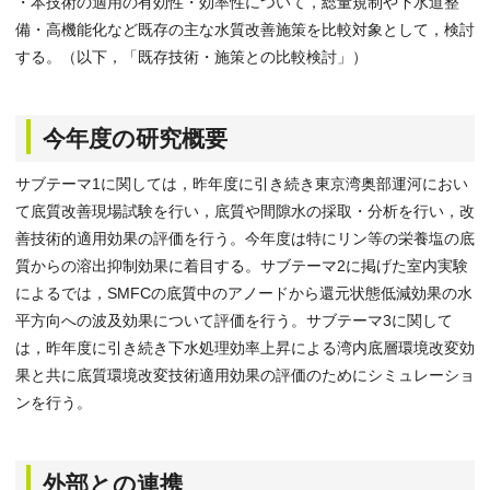
・本技術の適用の有効性・効率性について，総量規制や下水道整
備・高機能化など既存の主な水質改善施策を比較対象として，検討
する。（以下，「既存技術・施策との比較検討」）
今年度の研究概要
サブテーマ1に関しては，昨年度に引き続き東京湾奥部運河におい
て底質改善現場試験を行い，底質や間隙水の採取・分析を行い，改
善技術的適用効果の評価を行う。今年度は特にリン等の栄養塩の底
質からの溶出抑制効果に着目する。サブテーマ2に掲げた室内実験
によるでは，SMFCの底質中のアノードから還元状態低減効果の水
平方向への波及効果について評価を行う。サブテーマ3に関して
は，昨年度に引き続き下水処理効率上昇による湾内底層環境改変効
果と共に底質環境改変技術適用効果の評価のためにシミュレーショ
ンを行う。
外部との連携