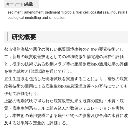
キーワード(英語)
sediment, amendment, sediment microbial fuel cell, coastal sea, industrial by-
ecological modelling and simulation
研究概要
都市沿岸海域で悪化の著しい底質環境改善のための要素技術とし
て，新規の底質改善技術としての堆積物微生物電池の潜在性評価
と，従来の技術である鉄鋼スラグ等の産業副産物の適用効果の評価
を室内試験と現場試験を通じて行う。
底生生態系を包括した現場試験を実施することにより，複数の底質
改善技術の適用による底生生物の生息環境改善への寄与についても
併せて評価を行う。
上記の現場試験で得られた底質改善効果を既存の流動・水質・底
質・底生生態系モデルに組み込んだ数値シミュレーションを実施
し，本技術の適用規模による底生生物への影響及び全湾の水質に波
及する効果等を定量的に評価する。