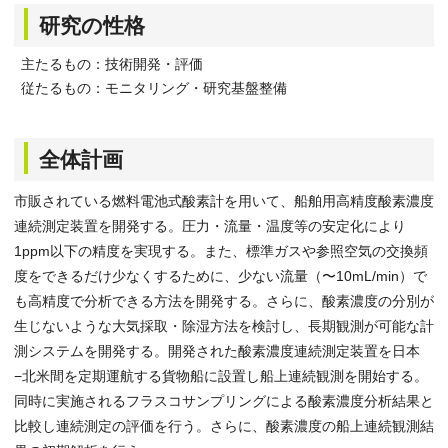
研究の性格
主たるもの：技術開発・評価
従たるもの：モニタリング・研究基盤整備
全体計画
市販されている燃料電池式酸素計を用いて、船舶用高精度酸素濃度
連続測定装置を開発する。圧力・流量・温度等の安定化により
1ppm以下の精度を実現する。また、標準ガスや参照空気の交換頻
度をできるだけ少なくするために、少ない流量（〜10mL/min）で
も高精度で分析できる方法を開発する。さらに、酸素濃度の分別が
生じないような大気採取・除湿方法を検討し、長期観測が可能な計
測システムを開発する。開発された酸素濃度連続測定装置を日本
−北米間を定期運航する貨物船に設置し船上連続観測を開始する。
同時に実施されるフラスコサンプリングによる酸素濃度分析結果と
比較し連続測定の評価を行う。さらに、酸素濃度の船上連続観測結