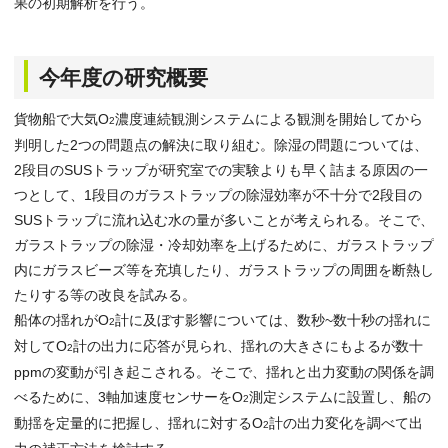
果の初期解析を行う。
今年度の研究概要
貨物船で大気O
濃度連続観測システムによる観測を開始してから
2
判明した2つの問題点の解決に取り組む。除湿の問題については、
2段目のSUSトラップが研究室での実験よりも早く詰まる原因の一
つとして、1段目のガラストラップの除湿効率が不十分で2段目の
SUSトラップに流れ込む水の量が多いことが考えられる。そこで、
ガラストラップの除湿・冷却効率を上げるために、ガラストラップ
内にガラスビーズ等を充填したり、ガラストラップの周囲を断熱し
たりする等の改良を試みる。
船体の揺れがO
計に及ぼす影響については、数秒~数十秒の揺れに
2
対してO
計の出力に応答が見られ、揺れの大きさにもよるが数十
2
ppmの変動が引き起こされる。そこで、揺れと出力変動の関係を調
べるために、3軸加速度センサーをO
測定システムに設置し、船の
2
動揺を定量的に把握し、揺れに対するO
計の出力変化を調べて出
2