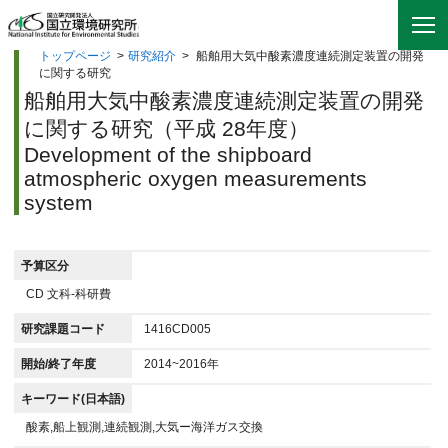
トップページ
>
研究紹介
>
船舶用大気中酸素濃度連続測定装置の開発
に関する研究
船舶用大気中酸素濃度連続測定装置の開発
に関する研究（平成 28年度）
Development of the shipboard
atmospheric oxygen measurements
system
予算区分
CD 文科-科研費
研究課題コード
1416CD005
開始/終了年度
2014~2016年
キーワード(日本語)
酸素,船上観測,連続観測,大気ー海洋ガス交換