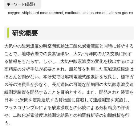
キーワード(英語)
oxygen, shipboard measurement, continuous measurement, air-sea gas exc
研究概要
大気中の酸素濃度の時空間変動は二酸化炭素濃度と同時に解析する
ことで、地球表層での炭素循環や、大気−海洋間のガス交換に関す
る情報をもたらす。しかし、大気中酸素濃度の変化を検出するには
高精度の分析手法が必要とされ、船舶等を利用した広域連続観測は
ほとんど例がない。本研究では燃料電池式酸素計を改良し、標準ガ
ス等の消費量が少なく、長期運転の可能な船舶用の大気酸素濃度連
続測定装置を開発することを目的とする。また、開発された装置を
日本−北米間を定期運航する貨物船に搭載して連続測定を実施し、
フラスコサンプルによる酸素濃度との比較による分析精度の評価
や、二酸化炭素濃度連続測定結果との相関解析等の初期解析を行
う。