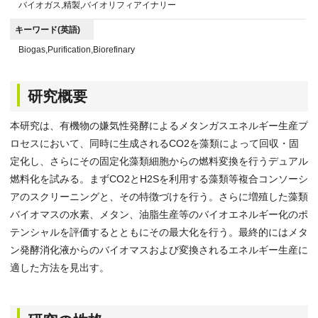
バイオガス,精製,バイオリフィアイナリー
キーワード(英語)
Biogas,Purification,Biorefinary
研究概要
本研究は、有機物の嫌気性発酵によるメタンガスエネルギー生産プ
ロセスにおいて、同時に生成されるCO2を藻類によって回収・固
定化し、さらにその固定化藻類細胞からの燃料変換を行うデュアル
燃料化を試みる。まずCO2とH2Sを利用する藻類等複合コンソーシ
アのスクリーニングと、その特徴づけを行う。さらに増殖した藻類
バイオマスの水素、メタン、油脂生産等のバイオエネルギー化のポ
テンシャルを評価するとともにその最大化を行う。最終的にはメタ
ン発酵消化液からのバイオマスおよび変換されるエネルギー生産に
適した方法を見出す。