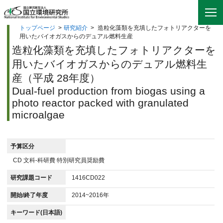
トップページ
>
研究紹介
>
造粒化藻類を充填したフォトリアクターを
用いたバイオガスからのデュアル燃料生産
造粒化藻類を充填したフォトリアクターを
用いたバイオガスからのデュアル燃料生
産（平成 28年度）
Dual-fuel production from biogas using a
photo reactor packed with granulated
microalgae
予算区分
CD 文科-科研費 特別研究員奨励費
研究課題コード
1416CD022
開始/終了年度
2014~2016年
キーワード(日本語)