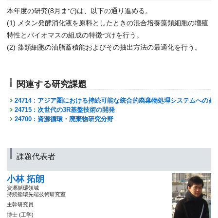
本年度の研究(8月まで)は、以下の通り進める。
(1) メタン発酵消化液を原料としたときの混合培養藻類細胞の増殖
特性とバイオマスの組成の特徴づけを行う。
(2) 藻類細胞の油脂蓄積能およびその抽出方法の最適化を行う。
関連する研究課題
24714 : アジア圏における持続可能な統合的廃棄物処理システムへの高
24715 : 次世代の3R基盤技術の開発
24700 : 資源循環・廃棄物研究分野
課題代表者
小林 拓朗
資源循環領域
持続循環先端技術研究室
主幹研究員
博士 (工学)