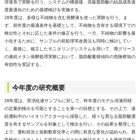
溶液系で実験を行う。システムの構築後、高級脂肪酸の結晶成長速
度最適化のための基礎検討を実施する。
28年度は、多様な不純物を含む発酵液を使った実験を行う。ま
ず、前年度の最適条件を基礎として、不純物を含有する環境下での
検出性とそれに応じた条件の修正を行う。一方、不純物の影響を最
小化するために、サンプルの前処理等改善法も同時に検討してい
く。最後に、確立したモニタリングシステムを用いて、廃グリース
の連続メタン発酵処理実験において、脂肪酸蓄積傾向の危険察知の
有効性を実証する。
今年度の研究概要
28年度は、実消化液サンプルに対して、昨年度のモデル溶液同様
の定量的検出を可能とすることを第一の目標とする。その上で、連
続運転中のバイオリアクターから採取した、様々な異なる脂肪酸濃
度を有するサンプルを対象として検出を行い、その結果を整理した
上で、運転状況と振動数変化率との間に有意な変化が認められ、異
常検出システムとして役立つかどうかを検証することを最終目標と