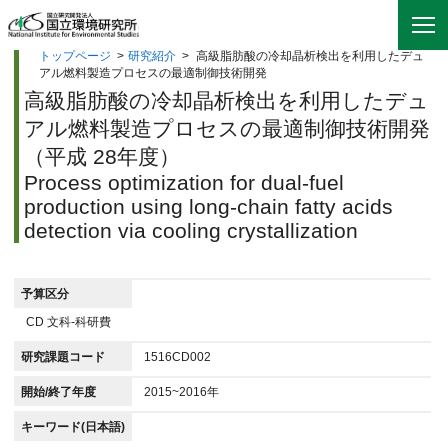
トップページ
>
研究紹介
>
高級脂肪酸の冷却晶析検出を利用したデュ
アル燃料製造プロセスの最適制御技術開発
高級脂肪酸の冷却晶析検出を利用したデュ
アル燃料製造プロセスの最適制御技術開発
（平成 28年度）
Process optimization for dual-fuel
production using long-chain fatty acids
detection via cooling crystallization
予算区分
CD 文科-科研費
研究課題コード
1516CD002
開始/終了年度
2015~2016年
キーワード(日本語)