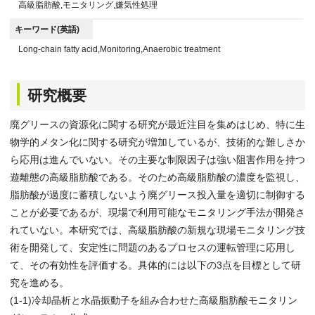
高級脂肪酸,モニタリング,嫌気性処理
キーワード(英語)
Long-chain fatty acid,Monitoring,Anaerobic treatment
研究概要
廃グリースの資源化に関する研究が最近注目を集めはじめ、特に生
物学的メタン化に関する研究が増加しているが、技術的な難しさか
ら応用は進んでいない。その主要な制限因子は強い阻害作用を持つ
遊離態の高級脂肪酸である。そのため高級脂肪酸の濃度を監視し、
脂肪酸が過度に蓄積しないよう廃グリース投入量を適切に制御する
ことが必要であるが、現場で利用可能なモニタリング手法が開発さ
れていない。本研究では、高級脂肪酸の新規な現場モニタリング技
術を開発して、安定性に問題のあるプロセスの運転管理に応用し
て、その有効性を評価する。具体的には以下の3点を目標として研
究を進める。
(1-1)冷却晶析と水晶振動子を組み合わせた高級脂肪酸モニタリン