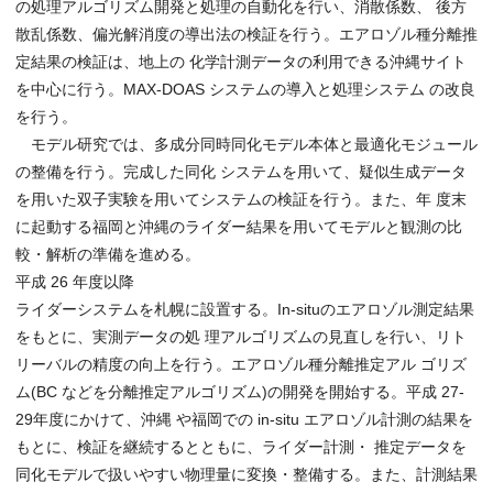
の処理アルゴリズム開発と処理の自動化を行い、消散係数、 後方
散乱係数、偏光解消度の導出法の検証を行う。エアロゾル種分離推
定結果の検証は、地上の 化学計測データの利用できる沖縄サイト
を中心に行う。MAX-DOAS システムの導入と処理システム の改良
を行う。
モデル研究では、多成分同時同化モデル本体と最適化モジュール
の整備を行う。完成した同化 システムを用いて、疑似生成データ
を用いた双子実験を用いてシステムの検証を行う。また、年 度末
に起動する福岡と沖縄のライダー結果を用いてモデルと観測の比
較・解析の準備を進める。
平成 26 年度以降
ライダーシステムを札幌に設置する。In-situのエアロゾル測定結果
をもとに、実測データの処 理アルゴリズムの見直しを行い、リト
リーバルの精度の向上を行う。エアロゾル種分離推定アル ゴリズ
ム(BC などを分離推定アルゴリズム)の開発を開始する。平成 27-
29年度にかけて、沖縄 や福岡での in-situ エアロゾル計測の結果を
もとに、検証を継続するとともに、ライダー計測・ 推定データを
同化モデルで扱いやすい物理量に変換・整備する。また、計測結果