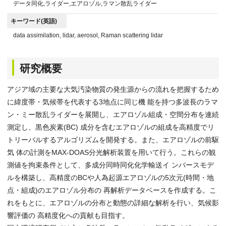
データ同化,ライダー,エアロゾル,ラマン散乱ライダー
キーワード(英語)
data assimilation, lidar, aerosol, Raman scattering lidar
研究概要
アジア域の主要な大気汚染物質の発生源からの流れを把握するため
に緯度帯・気候帯を代表する3地点に同じ機 能を持つ多波長のラマ
ン・ミー散乱ライダーを展開し、エアロゾル組成・空間分布を連続
測定し、黒色炭素(BC) 成分を含むエアロゾルの組成を高精度でリ
トリーバルするアルゴリズムを開発する。また、エアロゾルの前駆
気 体の計測をMAX-DOAS分光解析装置を用いて行う。これらの観
測値を拘束条件として、多成分同時同化化学輸送イ ンバースモデ
ルを構築し、高精度のBCや人為起源エアロゾルの5次元(時間・地
点・組成)のエアロゾル分布の 再解析データベースを作成する。こ
れをもとに、エアロゾルの分布と動態の詳細な解析を行い、気候影
響評価の 高精度化への貢献も目指す。