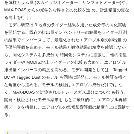
を気柱カラム量 (スカイラジオメーター、サンフォトメーター)や、
MAX-DOAS からの光学的な厚さとの比較を進 め、計測精度の更な
る向上を行う。
モデル研究は 3 地点のライダー結果を用いた成分毎の同化実験
を開始する。既存の排出量イン ベントリーの結果をライダー計測
の結果でインバースして、最適化されたエアロゾル別の排出量 の
予備的評価を進める。モデル結果と観測結果の精度を確認しなが
ら、同化システムを多成分同 時同化システムに拡張し、他の衛星
ライダーや MODIS,地上ライダーとの比較も含めて、エアロゾ ル
排出量インバースの精度を高める。モデル開発としては、Tagged
BC や Tagged Dust のモデル も同時に開発し、モデル検証を様々
な角度から進める。モデルの検証はエアロゾル成分だけでは な
く、MAX-DOAS で計測されるトレースガス成分についても行う。
開発・検証されたモデル結果を もとに最終的に、エアロゾル再解
析データを構築し、エアロゾルの気候影響評価の精度向上に貢献す
る。