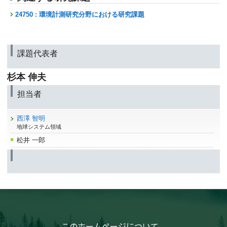
24750 : 環境計測研究分野における研究課題
課題代表者
杉本 伸夫
担当者
西澤 智明
地球システム領域
松井 一郎
このホームページについて